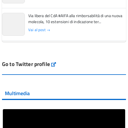
Via libera del CdA #AIFA alla rimborsabilità di una nuova
molecola, 10 estensioni di indicazione ter...
Vai al post →
L'Italia si conferma tra i primi Paesi europei per l'accesso
ai #farmaci orfani rimborsati dal Servi...
Vai al post →
Go to Twitter profile
aifa_ufficiale
💜 Il 29 giugno #AIFA si è illuminata di viola in occasione
della XVII Giornata Mondiale della Scler...
Multimedia
Vai al post →