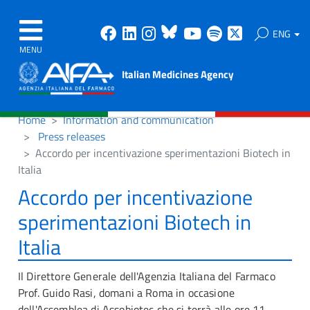
Facebook
Linkedin
Instagram
Bluesky
Youtube
Spotify
X
ENG
MENU
Italian Medicines Agency
Home
Information and communication
Press releases
Accordo per incentivazione sperimentazioni Biotech in
Italia
Accordo per incentivazione
sperimentazioni Biotech in
Italia
Il Direttore Generale dell'Agenzia Italiana del Farmaco
Prof. Guido Rasi, domani a Roma in occasione
dell'Assemblea di Assobiotec che si terrà alle ore 11