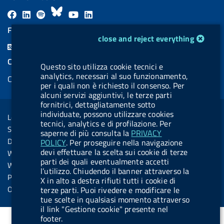
F
L
l
B
Y
L
a
i
a
l
o
i
FEED RSS
cookie management module
close and reject everything
c
n
b
u
u
n
F
e
k
e
e
t
k
e
COOKIES
b
e
l
s
u
e
Questo sito utilizza cookie tecnici e
e
analytics, necessari al suo funzionamento,
Cookie management
o
d
.
k
b
d
per i quali non è richiesto il consenso. Per
d
o
i
b
y
e
i
alcuni servizi aggiuntivi, le terze parti
R
Sezione Link Utili
fornitrici, dettagliatamente sotto
k
n
u
n
s
individuate, possono utilizzare cookies
Legal notice
t
tecnici, analytics e di profilazione. Per
s
Social Media Policy
saperne di più consulta la
PRIVACY
t
Dichiarazione di accessibilità
POLICY
. Per proseguire nella navigazione
o
devi effettuare la scelta sui cookie di terze
Web accessibility
n
parti dei quali eventualmente accetti
Website statistics
l’utilizzo. Chiudendo il banner attraverso la
.
Privacy
X in alto a destra rifiuti tutti i cookie di
s
Online services
terze parti. Puoi rivedere e modificare le
tue scelte in qualsiasi momento attraverso
p
il link "Gestione cookie" presente nel
o
footer.