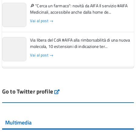
🔎 "Cerca un farmaco": novità da AIFA Il servizio #AIFA
Medicinali, accessibile anche dalla home de...
Vai al post →
Via libera del CdA #AIFA alla rimborsabilità di una nuova
molecola, 10 estensioni di indicazione ter...
Vai al post →
L'Italia si conferma tra i primi Paesi europei per l'accesso
ai #farmaci orfani rimborsati dal Servi...
Vai al post →
Go to Twitter profile
aifa_ufficiale
💜 Il 29 giugno #AIFA si è illuminata di viola in occasione
della XVII Giornata Mondiale della Scler...
Multimedia
Vai al post →