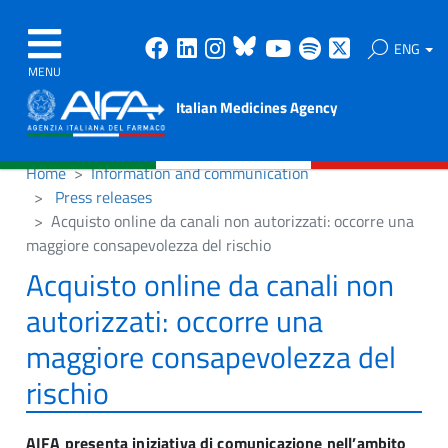
Facebook
Linkedin
Instagram
Bluesky
Youtube
Spotify
X
ENG
MENU
Italian Medicines Agency
Home
Information and communication
Press releases
Acquisto online da canali non autorizzati: occorre una
maggiore consapevolezza del rischio
Acquisto online da canali non
autorizzati: occorre una
maggiore consapevolezza del
rischio
AIFA presenta iniziativa di comunicazione nell’ambito