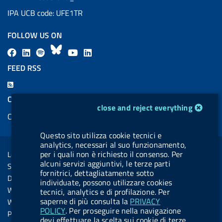
IPA UCB code: UFE1TR
FOLLOW US ON
F
L
l
B
Y
L
a
i
a
l
o
i
FEED RSS
c
n
b
u
u
n
F
e
k
e
e
t
k
e
COOKIES
b
e
l
s
u
e
cookie management module
close and reject everything
e
Cookie management
o
d
.
k
b
d
d
o
i
b
y
e
i
Questo sito utilizza cookie tecnici e
R
Sezione Link Utili
k
n
u
n
analytics, necessari al suo funzionamento,
s
per i quali non è richiesto il consenso. Per
Legal notice
t
s
alcuni servizi aggiuntivi, le terze parti
Social Media Policy
t
fornitrici, dettagliatamente sotto
Dichiarazione di accessibilità
individuate, possono utilizzare cookies
o
Web accessibility
tecnici, analytics e di profilazione. Per
n
saperne di più consulta la
PRIVACY
Website statistics
POLICY
. Per proseguire nella navigazione
.
Privacy
devi effettuare la scelta sui cookie di terze