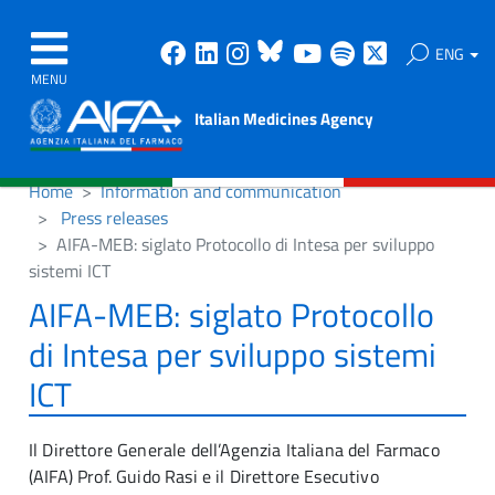
Facebook
Linkedin
Instagram
Bluesky
Youtube
Spotify
X
ENG
MENU
Italian Medicines Agency
Home
Information and communication
Press releases
AIFA-MEB: siglato Protocollo di Intesa per sviluppo
sistemi ICT
AIFA-MEB: siglato Protocollo
di Intesa per sviluppo sistemi
ICT
Il Direttore Generale dell’Agenzia Italiana del Farmaco
(AIFA) Prof. Guido Rasi e il Direttore Esecutivo