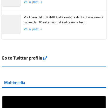
Vai al post →
Via libera del CdA #AIFA alla rimborsabilità di una nuova
molecola, 10 estensioni di indicazione ter...
Vai al post →
L'Italia si conferma tra i primi Paesi europei per l'accesso
ai #farmaci orfani rimborsati dal Servi...
Vai al post →
Go to Twitter profile
aifa_ufficiale
💜 Il 29 giugno #AIFA si è illuminata di viola in occasione
della XVII Giornata Mondiale della Scler...
Multimedia
Vai al post →