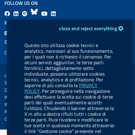
FOLLOW US ON
F
L
l
B
Y
L
a
i
a
l
o
i
FEED RSS
cookie management module
close and reject everything
c
n
b
u
u
n
F
e
k
e
e
t
k
e
COOKIES
b
e
l
s
u
e
Questo sito utilizza cookie tecnici e
e
analytics, necessari al suo funzionamento,
Cookie management
o
d
.
k
b
d
d
per i quali non è richiesto il consenso. Per
o
i
b
y
e
i
alcuni servizi aggiuntivi, le terze parti
R
Sezione Link Utili
fornitrici, dettagliatamente sotto
k
n
u
n
s
individuate, possono utilizzare cookies
Legal notice
t
tecnici, analytics e di profilazione. Per
s
Social Media Policy
saperne di più consulta la
PRIVACY
t
Dichiarazione di accessibilità
POLICY
. Per proseguire nella navigazione
o
devi effettuare la scelta sui cookie di terze
Web accessibility
n
parti dei quali eventualmente accetti
Website statistics
l’utilizzo. Chiudendo il banner attraverso la
.
Privacy
X in alto a destra rifiuti tutti i cookie di
s
Online services
terze parti. Puoi rivedere e modificare le
tue scelte in qualsiasi momento attraverso
p
il link "Gestione cookie" presente nel
o