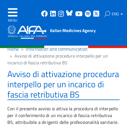
Facebook
Linkedin
Instagram
Bluesky
Youtube
Spotify
X
ENG
MENU
Italian Medicines Agency
Home
Information and communication
Avviso di attivazione procedura interpello per un
incarico di fascia retributiva BS
Avviso di attivazione procedura
interpello per un incarico di
fascia retributiva BS
Con il presente avviso si attiva la procedura di interpello
per il conferimento di un incarico di fascia retributiva
B5, attribuibile a dirigenti delle professionalità sanitarie.