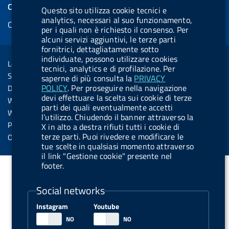
e
COOKIES
Questo sito utilizza cookie tecnici e
b
e
l
s
u
e
e
analytics, necessari al suo funzionamento,
Cookie management
o
d
.
k
b
d
per i quali non è richiesto il consenso. Per
d
o
i
b
y
e
i
alcuni servizi aggiuntivi, le terze parti
R
Sezione Link Utili
fornitrici, dettagliatamente sotto
k
n
u
n
individuate, possono utilizzare cookies
s
Legal notice
t
tecnici, analytics e di profilazione. Per
s
Social Media Policy
saperne di più consulta la
PRIVACY
t
POLICY
. Per proseguire nella navigazione
Dichiarazione di accessibilità
o
devi effettuare la scelta sui cookie di terze
Web accessibility
parti dei quali eventualmente accetti
n
Website statistics
l’utilizzo. Chiudendo il banner attraverso la
.
Privacy
X in alto a destra rifiuti tutti i cookie di
s
terze parti. Puoi rivedere e modificare le
Online services
tue scelte in qualsiasi momento attraverso
p
il link "Gestione cookie" presente nel
o
footer.
t
Social networks
i
f
Instagram
Youtube
y