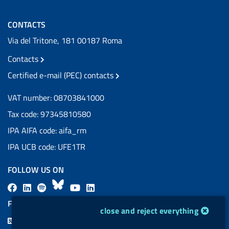
CONTACTS
Via del Tritone, 181 00187 Roma
Contacts
Certified e-mail (PEC) contacts
VAT number: 08703841000
Tax code: 97345810580
IPA AIFA code: aifa_rm
IPA UCB code: UFE1TR
FOLLOW US ON
F
L
l
B
Y
L
a
i
a
l
o
i
FEED RSS
cookie management module
close and reject everything
c
n
b
u
u
n
F
e
k
e
e
t
k