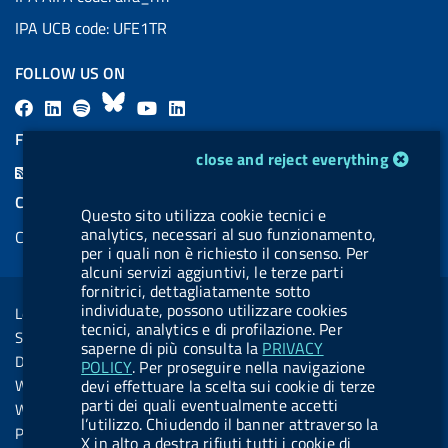
IPA UCB code: UFE1TR
FOLLOW US ON
F
L
l
B
Y
L
a
i
a
l
o
i
FEED RSS
cookie management module
c
n
b
u
u
n
close and reject everything
F
e
k
e
e
t
k
e
COOKIES
b
e
l
s
u
e
Questo sito utilizza cookie tecnici e
e
analytics, necessari al suo funzionamento,
Cookie management
o
d
.
k
b
d
d
per i quali non è richiesto il consenso. Per
o
i
b
y
e
i
alcuni servizi aggiuntivi, le terze parti
R
Sezione Link Utili
fornitrici, dettagliatamente sotto
k
n
u
n
s
individuate, possono utilizzare cookies
Legal notice
t
tecnici, analytics e di profilazione. Per
s
Social Media Policy
t
saperne di più consulta la
PRIVACY
Dichiarazione di accessibilità
POLICY
. Per proseguire nella navigazione
o
Web accessibility
devi effettuare la scelta sui cookie di terze
n
parti dei quali eventualmente accetti
Website statistics
l’utilizzo. Chiudendo il banner attraverso la
.
Privacy
X in alto a destra rifiuti tutti i cookie di