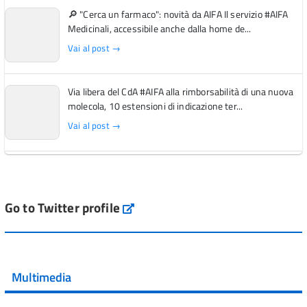
🔎 "Cerca un farmaco": novità da AIFA Il servizio #AIFA
Medicinali, accessibile anche dalla home de...
Vai al post →
Via libera del CdA #AIFA alla rimborsabilità di una nuova
molecola, 10 estensioni di indicazione ter...
Vai al post →
L'Italia si conferma tra i primi Paesi europei per l'accesso
ai #farmaci orfani rimborsati dal Servi...
Vai al post →
Go to Twitter profile
aifa_ufficiale
💜 Il 29 giugno #AIFA si è illuminata di viola in occasione
della XVII Giornata Mondiale della Scler...
Multimedia
Vai al post →