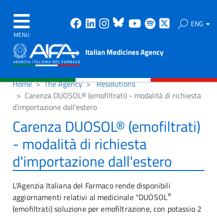
Facebook
Linkedin
Instagram
Bluesky
Youtube
Spotify
X
ENG
MENU
Italian Medicines Agency
Home
The Agency
Resolutions
Carenza DUOSOL® (emofiltrati) - modalità di richiesta
d'importazione dall'estero
Carenza DUOSOL® (emofiltrati)
- modalità di richiesta
d'importazione dall'estero
L'Agenzia Italiana del Farmaco rende disponibili
®
aggiornamenti relativi al medicinale "DUOSOL
(emofiltrati) soluzione per emofiltrazione, con potassio 2