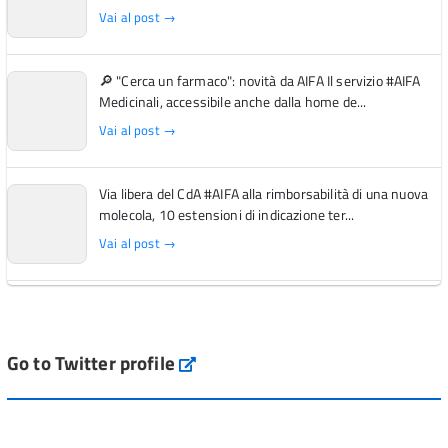
Vai al post →
🔎 "Cerca un farmaco": novità da AIFA Il servizio #AIFA
Medicinali, accessibile anche dalla home de...
Vai al post →
Via libera del CdA #AIFA alla rimborsabilità di una nuova
molecola, 10 estensioni di indicazione ter...
Vai al post →
L'Italia si conferma tra i primi Paesi europei per l'accesso
ai #farmaci orfani rimborsati dal Servi...
Vai al post →
Go to Twitter profile
aifa_ufficiale
💜 Il 29 giugno #AIFA si è illuminata di viola in occasione
della XVII Giornata Mondiale della Scler...