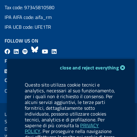
Tax code: 97345810580
IPA AIFA code: aifa_rm
IPA UCB code: UFE1TR
FOLLOW US ON
F
L
l
B
Y
L
a
i
a
l
o
i
FEED RSS
cookie management module
c
n
b
u
u
n
close and reject everything
F
e
k
e
e
t
k
e
COOKIES
b
e
l
s
u
e
Questo sito utilizza cookie tecnici e
e
analytics, necessari al suo funzionamento,
Cookie management
o
d
.
k
b
d
d
per i quali non è richiesto il consenso. Per
o
i
b
y
e
i
alcuni servizi aggiuntivi, le terze parti
R
Sezione Link Utili
k
n
u
n
fornitrici, dettagliatamente sotto
s
individuate, possono utilizzare cookies
Legal notice
t
tecnici, analytics e di profilazione. Per
s
Social Media Policy
t
saperne di più consulta la
PRIVACY
Dichiarazione di accessibilità
POLICY
. Per proseguire nella navigazione
o
Web accessibility