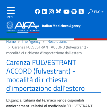
Facebook
Linkedin
Instagram
Bluesky
Youtube
Spotify
X
ENG
MENU
Italian Medicines Agency
Home
The Agency
Resolutions
Carenza FULVESTRANT ACCORD (fulvestrant) -
modalità di richiesta d'importazione dall'estero
Carenza FULVESTRANT
ACCORD (fulvestrant) -
modalità di richiesta
d'importazione dall'estero
L'Agenzia Italiana del Farmaco rende disponibili
aggiornamenti relativi al medicinale “FULVESTRANT