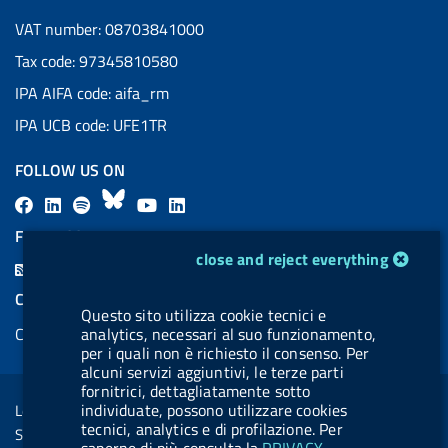
VAT number: 08703841000
Tax code: 97345810580
IPA AIFA code: aifa_rm
IPA UCB code: UFE1TR
FOLLOW US ON
F
L
l
B
Y
L
a
i
a
l
o
i
FEED RSS
c
n
b
u
u
n
cookie management module
close and reject everything
F
e
k
e
e
t
k
e
COOKIES
b
e
l
s
u
e
Questo sito utilizza cookie tecnici e
e
Cookie management
analytics, necessari al suo funzionamento,
o
d
.
k
b
d
d
per i quali non è richiesto il consenso. Per
o
i
b
y
e
i
alcuni servizi aggiuntivi, le terze parti
R
Sezione Link Utili
k
n
u
n
fornitrici, dettagliatamente sotto
s
individuate, possono utilizzare cookies
Legal notice
t
s
tecnici, analytics e di profilazione. Per
Social Media Policy
t