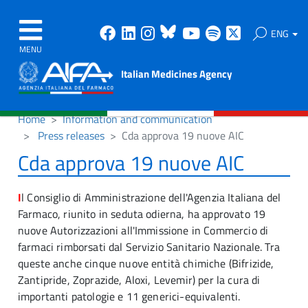
Facebook
Linkedin
Instagram
Bluesky
Youtube
Spotify
X
ENG
MENU
Italian Medicines Agency
Home
Information and communication
Press releases
Cda approva 19 nuove AIC
Cda approva 19 nuove AIC
I
l Consiglio di Amministrazione dell'Agenzia Italiana del
Farmaco, riunito in seduta odierna, ha approvato 19
nuove Autorizzazioni all'Immissione in Commercio di
farmaci rimborsati dal Servizio Sanitario Nazionale. Tra
queste anche cinque nuove entità chimiche (Bifrizide,
Zantipride, Zoprazide, Aloxi, Levemir) per la cura di
importanti patologie e 11 generici-equivalenti.