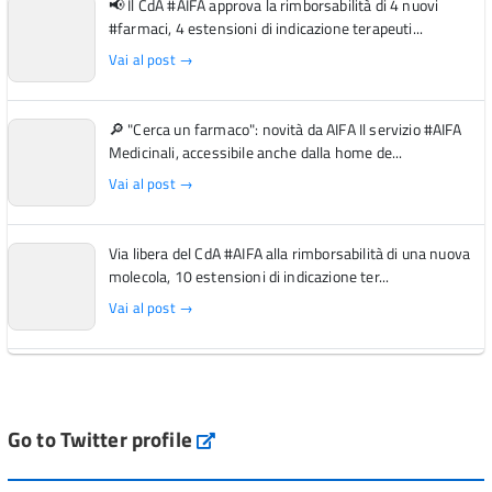
📢 Il CdA #AIFA approva la rimborsabilità di 4 nuovi
#farmaci, 4 estensioni di indicazione terapeuti...
Vai al post →
🔎 "Cerca un farmaco": novità da AIFA Il servizio #AIFA
Medicinali, accessibile anche dalla home de...
Vai al post →
Via libera del CdA #AIFA alla rimborsabilità di una nuova
molecola, 10 estensioni di indicazione ter...
Vai al post →
L'Italia si conferma tra i primi Paesi europei per l'accesso
ai #farmaci orfani rimborsati dal Servi...
Vai al post →
Go to Twitter profile
aifa_ufficiale