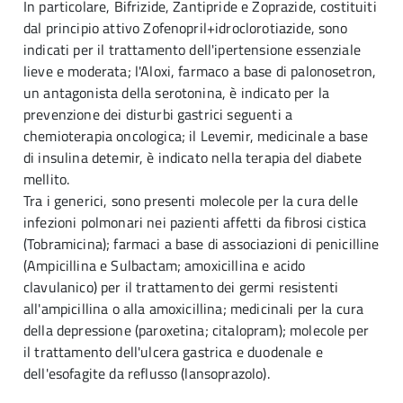
In particolare, Bifrizide, Zantipride e Zoprazide, costituiti
dal principio attivo Zofenopril+idroclorotiazide, sono
indicati per il trattamento dell'ipertensione essenziale
lieve e moderata; l'Aloxi, farmaco a base di palonosetron,
un antagonista della serotonina, è indicato per la
prevenzione dei disturbi gastrici seguenti a
chemioterapia oncologica; il Levemir, medicinale a base
di insulina detemir, è indicato nella terapia del diabete
mellito.
Tra i generici, sono presenti molecole per la cura delle
infezioni polmonari nei pazienti affetti da fibrosi cistica
(Tobramicina); farmaci a base di associazioni di penicilline
(Ampicillina e Sulbactam; amoxicillina e acido
clavulanico) per il trattamento dei germi resistenti
all'ampicillina o alla amoxicillina; medicinali per la cura
della depressione (paroxetina; citalopram); molecole per
il trattamento dell'ulcera gastrica e duodenale e
dell'esofagite da reflusso (lansoprazolo).