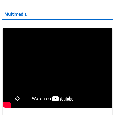
💜 Il 29 giugno #AIFA si è illuminata di viola in occasione
della XVII Giornata Mondiale della Scler...
Multimedia
Vai al post →