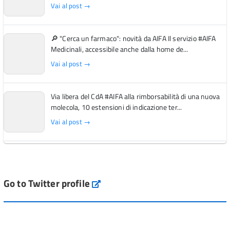
Vai al post →
🔎 "Cerca un farmaco": novità da AIFA Il servizio #AIFA
Medicinali, accessibile anche dalla home de...
Vai al post →
Via libera del CdA #AIFA alla rimborsabilità di una nuova
molecola, 10 estensioni di indicazione ter...
Vai al post →
L'Italia si conferma tra i primi Paesi europei per l'accesso
ai #farmaci orfani rimborsati dal Servi...
Vai al post →
Go to Twitter profile
aifa_ufficiale
💜 Il 29 giugno #AIFA si è illuminata di viola in occasione
della XVII Giornata Mondiale della Scler...