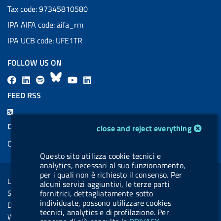
Tax code: 97345810580
IPA AIFA code: aifa_rm
IPA UCB code: UFE1TR
FOLLOW US ON
F
L
l
B
Y
L
a
i
a
l
o
i
FEED RSS
c
n
b
u
u
n
F
e
k
e
e
t
k
e
COOKIES
cookie management module
close and reject everything
b
e
l
s
u
e
e
Cookie management
o
d
.
k
b
d
d
Questo sito utilizza cookie tecnici e
o
i
b
y
e
i
R
analytics, necessari al suo funzionamento,
Sezione Link Utili
k
n
u
n
per i quali non è richiesto il consenso. Per
s
Legal notice
alcuni servizi aggiuntivi, le terze parti
t
s
Social Media Policy
fornitrici, dettagliatamente sotto
t
individuate, possono utilizzare cookies
Dichiarazione di accessibilità
o
tecnici, analytics e di profilazione. Per
Web accessibility