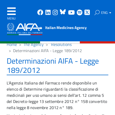
Facebook
Linkedin
Instagram
Bluesky
Youtube
Spotify
X
ENG
MENU
Italian Medicines Agency
Home
The Agency
Resolutions
Determinazioni AIFA - Legge 189/2012
Determinazioni AIFA - Legge
189/2012
L'Agenzia Italiana del Farmaco rende disponibile un
elenco di Determine riguardanti la classificazione di
medicinali per uso umano ai sensi dell'art. 12 comma 5
del Decreto-legge 13 settembre 2012 n° 158 convertito
nella legge 8 novembre 2012 n° 189.