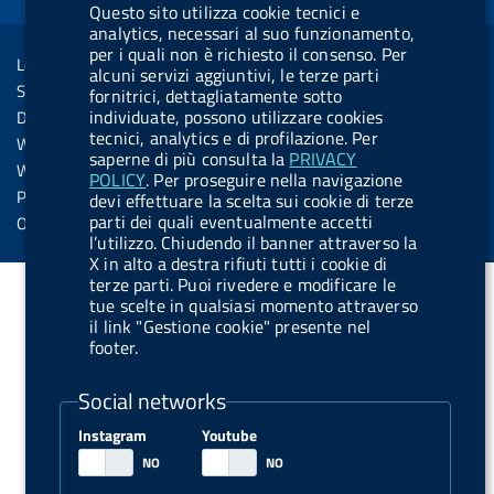
o
i
b
y
e
i
Questo sito utilizza cookie tecnici e
R
Sezione Link Utili
analytics, necessari al suo funzionamento,
k
n
u
n
per i quali non è richiesto il consenso. Per
s
Legal notice
t
alcuni servizi aggiuntivi, le terze parti
s
Social Media Policy
fornitrici, dettagliatamente sotto
t
individuate, possono utilizzare cookies
Dichiarazione di accessibilità
o
tecnici, analytics e di profilazione. Per
Web accessibility
saperne di più consulta la
PRIVACY
n
Website statistics
POLICY
. Per proseguire nella navigazione
.
Privacy
devi effettuare la scelta sui cookie di terze
s
parti dei quali eventualmente accetti
Online services
l’utilizzo. Chiudendo il banner attraverso la
p
X in alto a destra rifiuti tutti i cookie di
o
terze parti. Puoi rivedere e modificare le
tue scelte in qualsiasi momento attraverso
t
il link "Gestione cookie" presente nel
i
footer.
f
Social networks
y
Instagram
Youtube