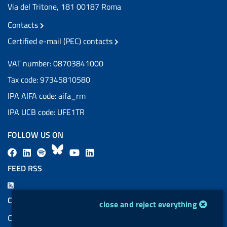
Via del Tritone, 181 00187 Roma
Contacts
Certified e-mail (PEC) contacts
VAT number: 08703841000
Tax code: 97345810580
IPA AIFA code: aifa_rm
IPA UCB code: UFE1TR
FOLLOW US ON
F
L
l
B
Y
L
a
i
a
l
o
i
FEED RSS
c
n
b
u
u
n
F
e
k
e
e
t
k
e
COOKIES
cookie management module
close and reject everything
b
e
l
s
u
e
e
Cookie management
o
d
.
k
b
d
d