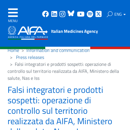
Facebook
Linkedin
Instagram
Bluesky
Youtube
Spotify
X
ENG
MENU
Italian Medicines Agency
Home
Information and communication
Press releases
Falsi integratori e prodotti sospetti: operazione di
controllo sul territorio realizzata da AIFA, Ministero della
salute, Nas e Iss
Falsi integratori e prodotti
sospetti: operazione di
controllo sul territorio
realizzata da AIFA, Ministero