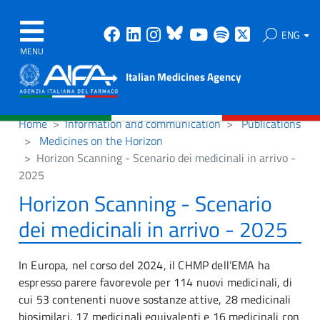
Facebook
Linkedin
Instagram
Bluesky
Youtube
Spotify
X
ENG
MENU
Italian Medicines Agency
Home
Information and communication
Publications
Medicines on the Horizon
Horizon Scanning - Scenario dei medicinali in arrivo -
2025
Horizon Scanning - Scenario
dei medicinali in arrivo - 2025
In Europa, nel corso del 2024, il CHMP dell’EMA ha
espresso parere favorevole per 114 nuovi medicinali, di
cui 53 contenenti nuove sostanze attive, 28 medicinali
biosimilari, 17 medicinali equivalenti e 16 medicinali con