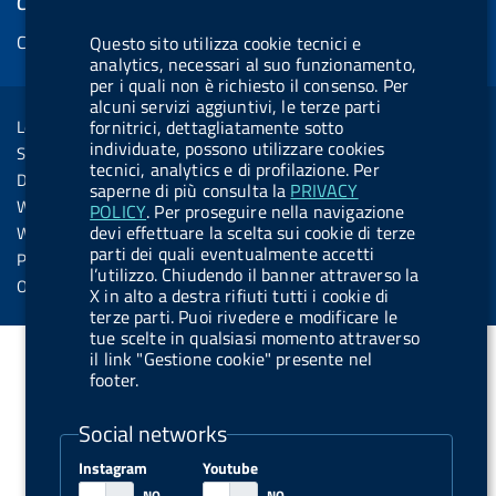
COOKIES
b
e
l
s
u
e
e
Cookie management
Questo sito utilizza cookie tecnici e
o
d
.
k
b
d
d
analytics, necessari al suo funzionamento,
o
i
b
y
e
i
per i quali non è richiesto il consenso. Per
R
Sezione Link Utili
k
n
u
n
alcuni servizi aggiuntivi, le terze parti
s
fornitrici, dettagliatamente sotto
Legal notice
t
s
individuate, possono utilizzare cookies
Social Media Policy
t
tecnici, analytics e di profilazione. Per
Dichiarazione di accessibilità
saperne di più consulta la
PRIVACY
o
Web accessibility
POLICY
. Per proseguire nella navigazione
n
devi effettuare la scelta sui cookie di terze
Website statistics
parti dei quali eventualmente accetti
.
Privacy
l’utilizzo. Chiudendo il banner attraverso la
s
Online services
X in alto a destra rifiuti tutti i cookie di
p
terze parti. Puoi rivedere e modificare le
tue scelte in qualsiasi momento attraverso
o
il link "Gestione cookie" presente nel
t
footer.
i
Social networks
f
y
Instagram
Youtube