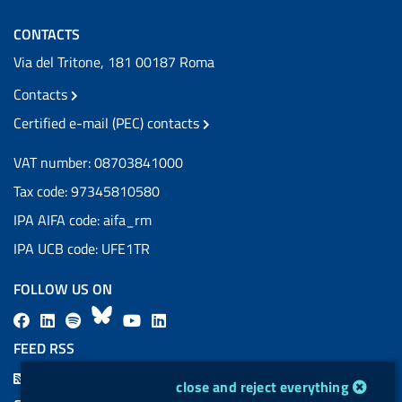
CONTACTS
Via del Tritone, 181 00187 Roma
Contacts
Certified e-mail (PEC) contacts
VAT number: 08703841000
Tax code: 97345810580
IPA AIFA code: aifa_rm
IPA UCB code: UFE1TR
FOLLOW US ON
F
L
l
B
Y
L
a
i
a
l
o
i
FEED RSS
c
n
b
u
u
n
F
cookie management module
close and reject everything
e
k
e
e
t
k
e