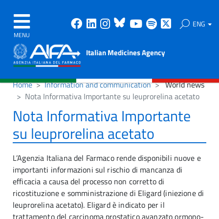
Facebook
Linkedin
Instagram
Bluesky
Youtube
Spotify
X
ENG
MENU
Italian Medicines Agency
Home
Information and communication
World news
Nota Informativa Importante su leuprorelina acetato
Nota Informativa Importante
su leuprorelina acetato
L’Agenzia Italiana del Farmaco rende disponibili nuove e
importanti informazioni sul rischio di mancanza di
efficacia a causa del processo non corretto di
ricostituzione e somministrazione di Eligard (iniezione di
leuprorelina acetato). Eligard è indicato per il
trattamento del carcinoma prostatico avanzato ormono-