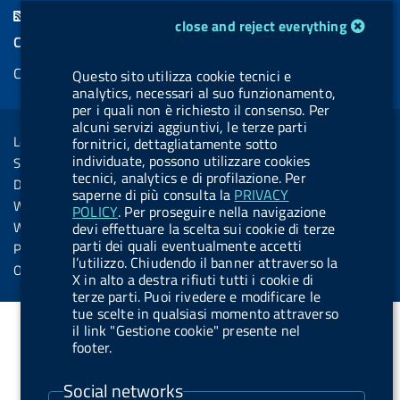
c
n
b
u
u
n
F
cookie management module
close and reject everything
e
k
e
e
t
k
e
COOKIES
b
e
l
s
u
e
e
Cookie management
o
d
.
k
b
d
Questo sito utilizza cookie tecnici e
d
analytics, necessari al suo funzionamento,
o
i
b
y
e
i
R
per i quali non è richiesto il consenso. Per
Sezione Link Utili
k
n
u
n
alcuni servizi aggiuntivi, le terze parti
s
Legal notice
fornitrici, dettagliatamente sotto
t
s
individuate, possono utilizzare cookies
Social Media Policy
t
tecnici, analytics e di profilazione. Per
Dichiarazione di accessibilità
saperne di più consulta la
PRIVACY
o
Web accessibility
POLICY
. Per proseguire nella navigazione
n
Website statistics
devi effettuare la scelta sui cookie di terze
.
parti dei quali eventualmente accetti
Privacy
l’utilizzo. Chiudendo il banner attraverso la
s
Online services
X in alto a destra rifiuti tutti i cookie di
p
terze parti. Puoi rivedere e modificare le
tue scelte in qualsiasi momento attraverso
o
il link "Gestione cookie" presente nel
t
footer.
i
Social networks
f