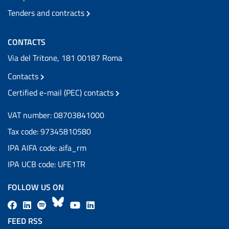
Tenders and contracts
CONTACTS
Via del Tritone, 181 00187 Roma
Contacts
Certified e-mail (PEC) contacts
VAT number: 08703841000
Tax code: 97345810580
IPA AIFA code: aifa_rm
IPA UCB code: UFE1TR
FOLLOW US ON
F
L
l
B
Y
L
a
i
a
l
o
i
FEED RSS