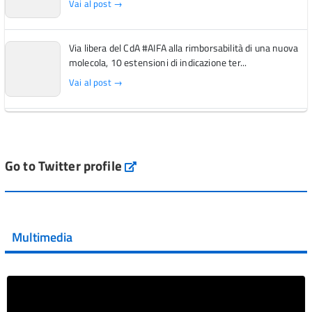
Vai al post →
Via libera del CdA #AIFA alla rimborsabilità di una nuova
molecola, 10 estensioni di indicazione ter...
Vai al post →
L'Italia si conferma tra i primi Paesi europei per l'accesso
ai #farmaci orfani rimborsati dal Servi...
Vai al post →
Go to Twitter profile
aifa_ufficiale
💜 Il 29 giugno #AIFA si è illuminata di viola in occasione
della XVII Giornata Mondiale della Scler...
Multimedia
Vai al post →