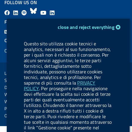
FOLLOW US ON
F
L
l
B
Y
L
a
i
a
l
o
i
FEED RSS
cookie management module
close and reject everything
c
n
b
u
u
n
F
e
k
e
e
t
k
e
COOKIES
b
e
l
s
u
e
Questo sito utilizza cookie tecnici e
e
analytics, necessari al suo funzionamento,
Cookie management
o
d
.
k
b
d
per i quali non è richiesto il consenso. Per
d
o
i
b
y
e
i
alcuni servizi aggiuntivi, le terze parti
R
Sezione Link Utili
fornitrici, dettagliatamente sotto
k
n
u
n
s
individuate, possono utilizzare cookies
Legal notice
t
tecnici, analytics e di profilazione. Per
s
Social Media Policy
saperne di più consulta la
PRIVACY
t
Dichiarazione di accessibilità
POLICY
. Per proseguire nella navigazione
o
devi effettuare la scelta sui cookie di terze
Web accessibility
n
parti dei quali eventualmente accetti
Website statistics
l’utilizzo. Chiudendo il banner attraverso la
.
Privacy
X in alto a destra rifiuti tutti i cookie di
s
Online services
terze parti. Puoi rivedere e modificare le
tue scelte in qualsiasi momento attraverso
p
il link "Gestione cookie" presente nel
o