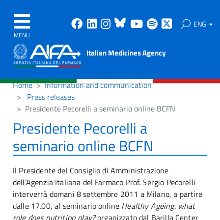
Facebook
Linkedin
Instagram
Bluesky
Youtube
Spotify
X
ENG
MENU
Italian Medicines Agency
Home
Information and communication
Press releases
Presidente Pecorelli a seminario online BCFN
Presidente Pecorelli a
seminario online BCFN
Il Presidente del Consiglio di Amministrazione
dell’Agenzia Italiana del Farmaco Prof. Sergio Pecorelli
interverrà domani 8 settembre 2011 a Milano, a partire
dalle 17.00, al seminario online
Healthy Ageing: what
role does nutrition play?
organizzato dal Barilla Center