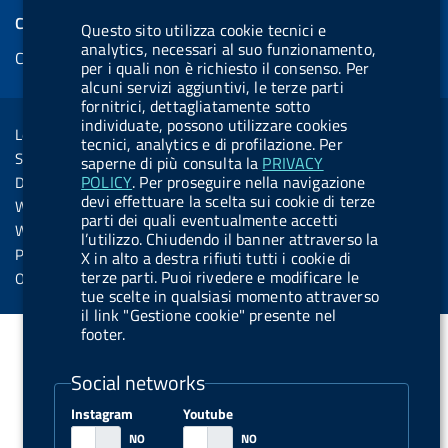
e
k
e
e
t
k
e
COOKIES
Questo sito utilizza cookie tecnici e
b
e
l
s
u
e
e
analytics, necessari al suo funzionamento,
Cookie management
o
d
.
k
b
d
per i quali non è richiesto il consenso. Per
d
o
i
b
y
e
i
alcuni servizi aggiuntivi, le terze parti
R
Sezione Link Utili
fornitrici, dettagliatamente sotto
k
n
u
n
individuate, possono utilizzare cookies
s
Legal notice
t
tecnici, analytics e di profilazione. Per
s
Social Media Policy
saperne di più consulta la
PRIVACY
t
POLICY
. Per proseguire nella navigazione
Dichiarazione di accessibilità
o
devi effettuare la scelta sui cookie di terze
Web accessibility
parti dei quali eventualmente accetti
n
Website statistics
l’utilizzo. Chiudendo il banner attraverso la
.
Privacy
X in alto a destra rifiuti tutti i cookie di
s
terze parti. Puoi rivedere e modificare le
Online services
tue scelte in qualsiasi momento attraverso
p
il link "Gestione cookie" presente nel
o
footer.
t
Social networks
i
f
Instagram
Youtube
y