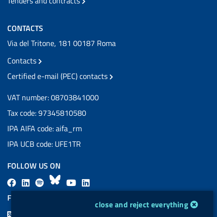
Tenders and contracts
CONTACTS
Via del Tritone, 181 00187 Roma
Contacts
Certified e-mail (PEC) contacts
VAT number: 08703841000
Tax code: 97345810580
IPA AIFA code: aifa_rm
IPA UCB code: UFE1TR
FOLLOW US ON
F
L
l
B
Y
L
a
i
a
l
o
i
FEED RSS
cookie management module
close and reject everything
c
n
b
u
u
n
F