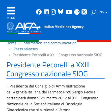
Facebook
Linkedin
Instagram
Bluesky
Youtube
Spotify
X
ENG
MENU
Italian Medicines Agency
Home
Information and communication
Press releases
Presidente Pecorelli a XXIII Congresso nazionale SIOG
Presidente Pecorelli a XXIII
Congresso nazionale SIOG
Il Presidente del Consiglio di Amministrazione
dell’Agenzia Italiana del Farmaco Prof. Sergio Pecorelli
parteciperà domani 21 marzo 2012 al XXIII Congresso
Nazionale della Società Italiana di Oncologia
Ginecologica che si svolgerà a Verona.