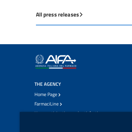
All press releases
THE AGENCY
Home Page
FarmaciLine
User participation and satisfaction
cookie management module
Citizens' access
Modulistica