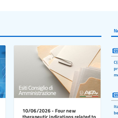
N
C(
pr
m
It
10/06/2026 - Four new
be
therapeutic indications related to