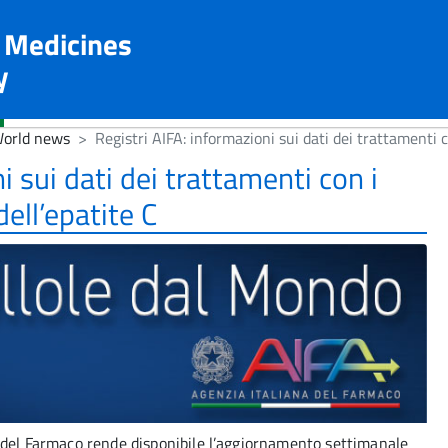
n Medicines
y
orld news
Registri AIFA: informazioni sui dati dei trattamenti c
i sui dati dei trattamenti con i
dell’epatite C
a del Farmaco rende disponibile l’aggiornamento settimanale