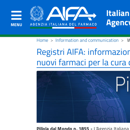
Italia
Agenc
MENU
Home
Information and communication
W
Registri AIFA: informazion
nuovi farmaci per la cura 
Pillola dal Mondo n. 1855 -
L'Agenzia Italian