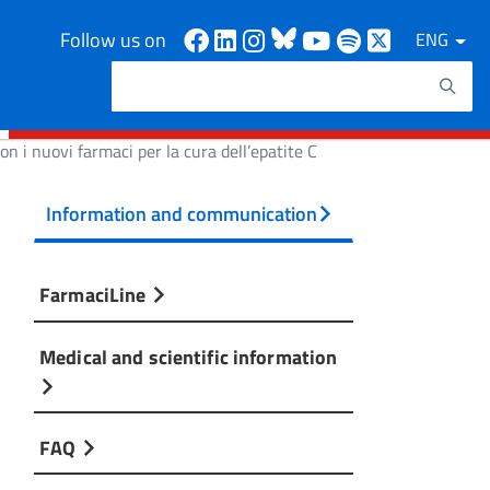
Facebook
Linkedin
Instagram
Bluesky
Youtube
Spotify
X
Follow us on
ENG
Search
Search keywords
on i nuovi farmaci per la cura dell’epatite C
Information and communication
FarmaciLine
Medical and scientific information
FAQ