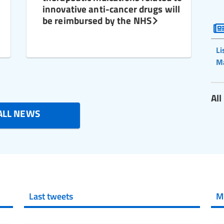
innovative anti-cancer drugs will
be reimbursed by the NHS
Li
M
Al
ALL NEWS
Last tweets
M