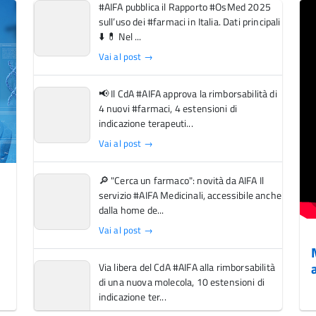
#AIFA pubblica il Rapporto #OsMed 2025
sull’uso dei #farmaci in Italia. Dati principali
⬇️ 💊 Nel ...
Vai al post →
📢 Il CdA #AIFA approva la rimborsabilità di
4 nuovi #farmaci, 4 estensioni di
indicazione terapeuti...
Vai al post →
🔎 "Cerca un farmaco": novità da AIFA Il
servizio #AIFA Medicinali, accessibile anche
dalla home de...
Vai al post →
Via libera del CdA #AIFA alla rimborsabilità
di una nuova molecola, 10 estensioni di
indicazione ter...