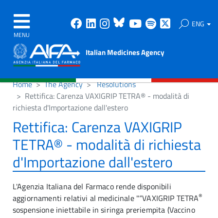
Facebook
Linkedin
Instagram
Bluesky
Youtube
Spotify
X
ENG
MENU
Italian Medicines Agency
Home
The Agency
Resolutions
Rettifica: Carenza VAXIGRIP TETRA® - modalità di
richiesta d'Importazione dall'estero
Rettifica: Carenza VAXIGRIP
TETRA® - modalità di richiesta
d'Importazione dall'estero
L'Agenzia Italiana del Farmaco rende disponibili
®
aggiornamenti relativi al medicinale "“VAXIGRIP TETRA
sospensione iniettabile in siringa preriempita (Vaccino