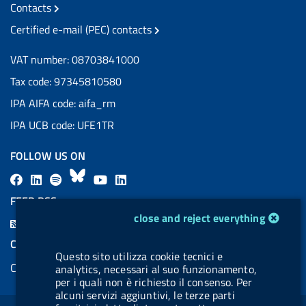
Contacts
Certified e-mail (PEC) contacts
VAT number: 08703841000
Tax code: 97345810580
IPA AIFA code: aifa_rm
IPA UCB code: UFE1TR
FOLLOW US ON
F
L
l
B
Y
L
a
i
a
l
o
i
FEED RSS
c
n
b
u
u
n
cookie management module
close and reject everything
F
e
k
e
e
t
k
e
COOKIES
b
e
l
s
u
e
Questo sito utilizza cookie tecnici e
e
Cookie management
o
d
.
k
b
d
analytics, necessari al suo funzionamento,
d
per i quali non è richiesto il consenso. Per
o
i
b
y
e
i
alcuni servizi aggiuntivi, le terze parti
R
Sezione Link Utili