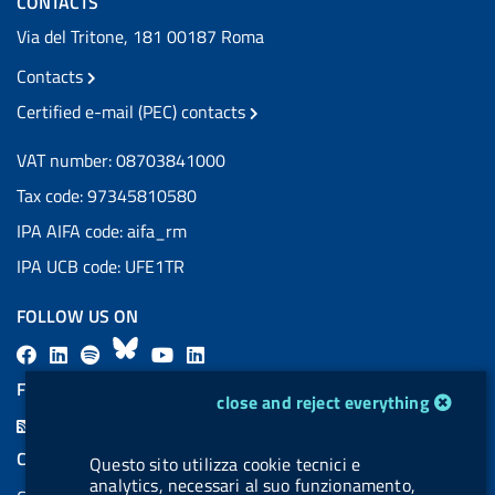
CONTACTS
Via del Tritone, 181 00187 Roma
Contacts
Certified e-mail (PEC) contacts
VAT number: 08703841000
Tax code: 97345810580
IPA AIFA code: aifa_rm
IPA UCB code: UFE1TR
FOLLOW US ON
F
L
l
B
Y
L
a
i
a
l
o
i
FEED RSS
cookie management module
close and reject everything
c
n
b
u
u
n
F
e
k
e
e
t
k
e
COOKIES
Questo sito utilizza cookie tecnici e
b
e
l
s
u
e
e
analytics, necessari al suo funzionamento,