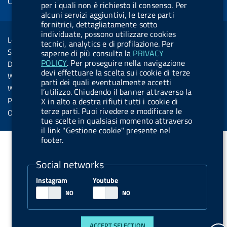
Cookie management
o
d
.
k
b
d
per i quali non è richiesto il consenso. Per
d
alcuni servizi aggiuntivi, le terze parti
o
i
b
y
e
i
R
fornitrici, dettagliatamente sotto
Sezione Link Utili
k
n
u
n
individuate, possono utilizzare cookies
s
Legal notice
t
tecnici, analytics e di profilazione. Per
s
Social Media Policy
saperne di più consulta la
PRIVACY
t
POLICY
. Per proseguire nella navigazione
Dichiarazione di accessibilità
o
devi effettuare la scelta sui cookie di terze
Web accessibility
parti dei quali eventualmente accetti
n
Website statistics
l’utilizzo. Chiudendo il banner attraverso la
.
Privacy
X in alto a destra rifiuti tutti i cookie di
terze parti. Puoi rivedere e modificare le
s
Online services
tue scelte in qualsiasi momento attraverso
p
il link "Gestione cookie" presente nel
o
footer.
t
Social networks
i
f
Instagram
Youtube
y
ACCEPT SELECTION