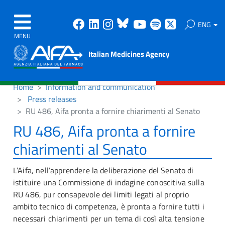
Facebook
Linkedin
Instagram
Bluesky
Youtube
Spotify
X
ENG
MENU
Italian Medicines Agency
Home
Information and communication
Press releases
RU 486, Aifa pronta a fornire chiarimenti al Senato
RU 486, Aifa pronta a fornire
chiarimenti al Senato
L’Aifa, nell’apprendere la deliberazione del Senato di
istituire una Commissione di indagine conoscitiva sulla
RU 486, pur consapevole dei limiti legati al proprio
ambito tecnico di competenza, è pronta a fornire tutti i
necessari chiarimenti per un tema di così alta tensione