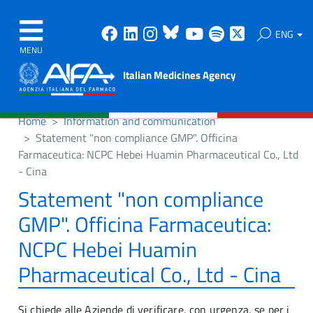
Facebook
Linkedin
Instagram
Bluesky
Youtube
Spotify
X
ENG
MENU
Italian Medicines Agency
Home
Information and communication
Statement "non compliance GMP". Officina
Farmaceutica: NCPC Hebei Huamin Pharmaceutical Co., Ltd
- Cina
Statement "non compliance
GMP". Officina Farmaceutica:
NCPC Hebei Huamin
Pharmaceutical Co., Ltd - Cina
Si chiede alle Aziende di verificare, con urgenza, se per i