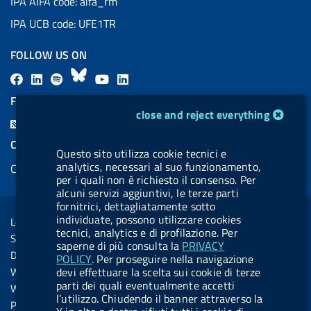
IPA AIFA code: aifa_rm
IPA UCB code: UFE1TR
FOLLOW US ON
F
L
l
B
Y
L
a
i
a
l
o
i
FEED RSS
cookie management module
c
n
b
u
u
n
close and reject everything
F
e
k
e
e
t
k
e
COOKIES
b
e
l
s
u
e
Questo sito utilizza cookie tecnici e
e
analytics, necessari al suo funzionamento,
Cookie management
o
d
.
k
b
d
d
per i quali non è richiesto il consenso. Per
o
i
b
y
e
i
alcuni servizi aggiuntivi, le terze parti
R
Sezione Link Utili
fornitrici, dettagliatamente sotto
k
n
u
n
s
individuate, possono utilizzare cookies
Legal notice
t
tecnici, analytics e di profilazione. Per
s
Social Media Policy
t
saperne di più consulta la
PRIVACY
Dichiarazione di accessibilità
POLICY
. Per proseguire nella navigazione
o
Web accessibility
devi effettuare la scelta sui cookie di terze
n
parti dei quali eventualmente accetti
Website statistics
l’utilizzo. Chiudendo il banner attraverso la
.
Privacy