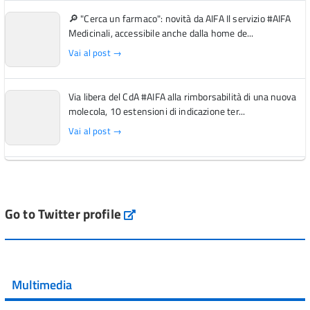
🔎 "Cerca un farmaco": novità da AIFA Il servizio #AIFA
Medicinali, accessibile anche dalla home de...
Vai al post →
Via libera del CdA #AIFA alla rimborsabilità di una nuova
molecola, 10 estensioni di indicazione ter...
Vai al post →
L'Italia si conferma tra i primi Paesi europei per l'accesso
ai #farmaci orfani rimborsati dal Servi...
Vai al post →
Go to Twitter profile
aifa_ufficiale
💜 Il 29 giugno #AIFA si è illuminata di viola in occasione
della XVII Giornata Mondiale della Scler...
Multimedia
Vai al post →