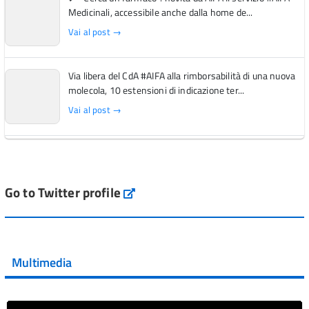
Medicinali, accessibile anche dalla home de...
Vai al post →
Via libera del CdA #AIFA alla rimborsabilità di una nuova
molecola, 10 estensioni di indicazione ter...
Vai al post →
L'Italia si conferma tra i primi Paesi europei per l'accesso
ai #farmaci orfani rimborsati dal Servi...
Vai al post →
Go to Twitter profile
aifa_ufficiale
💜 Il 29 giugno #AIFA si è illuminata di viola in occasione
della XVII Giornata Mondiale della Scler...
Multimedia
Vai al post →