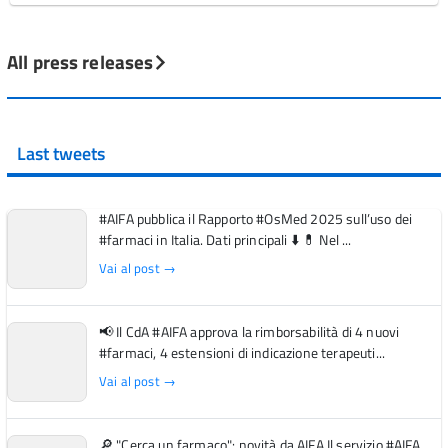
All press releases
Last tweets
#AIFA pubblica il Rapporto #OsMed 2025 sull’uso dei
#farmaci in Italia. Dati principali ⬇️ 💊 Nel ...
Vai al post →
📢 Il CdA #AIFA approva la rimborsabilità di 4 nuovi
#farmaci, 4 estensioni di indicazione terapeuti...
Vai al post →
🔎 "Cerca un farmaco": novità da AIFA Il servizio #AIFA