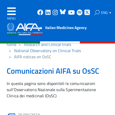
Facebook
Linkedin
Instagram
Bluesky
Youtube
Spotify
X
ENG
MENU
Italian Medicines Agency
home
Research and Clinical trials
National Observatory on Clinical Trials
AIFA notices on OsSC
Comunicazioni AIFA su OsSC
In questa pagina sono disponibili le comunicazioni
sull’Osservatorio Nazionale sulla Sperimentazione
Clinica dei medicinali (OsSC)
25/09/2023