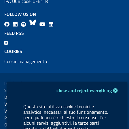
IPA UCB code: UFE1TR
FOLLOW US ON
F
L
l
B
Y
L
a
i
a
l
o
i
FEED RSS
c
n
b
u
u
n
F
e
k
e
e
t
k
e
COOKIES
b
e
l
s
u
e
e
Cookie management
o
d
.
k
b
d
d
o
i
b
y
e
i
R
Sezione Link Utili
k
n
u
n
s
Legal notice
t
s
cookie management module
Social Media Policy
close and reject everything
t
Dichiarazione di accessibilità
o
Web accessibility
Questo sito utilizza cookie tecnici e
n
Website statistics
analytics, necessari al suo funzionamento,
.
per i quali non è richiesto il consenso. Per
Privacy
alcuni servizi aggiuntivi, le terze parti
s
Online services
fornitrici, dettagliatamente sotto