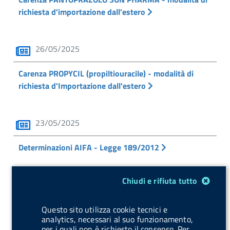
richiesta d'importazione dall'estero
26/05/2025
Carenza PROPYCIL (propiltiouracile) - modalità di
richiesta d'Importazione dall'estero
23/05/2025
Determinazioni AIFA - Legge 189/2012
Modulo gestione cookie
Chiudi e rifiuta tutto
22/05/2025
Proroga: Carenza VARITECT CP - modalità di richiesta
Questo sito utilizza cookie tecnici e
analytics, necessari al suo funzionamento,
d'importazione dall'estero
per i quali non è richiesto il consenso. Per