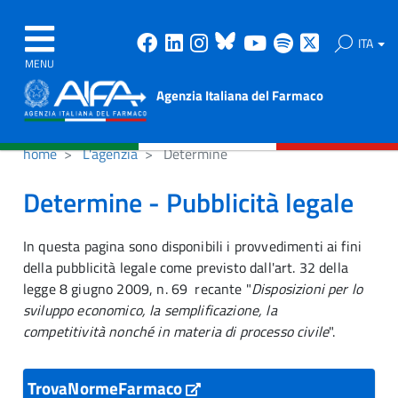
Facebook
Linkedin
Instagram
Bluesky
Youtube
Spotify
X
ITA
MENU
Agenzia Italiana del Farmaco
home
L'agenzia
Determine
Determine - Pubblicità legale
In questa pagina sono disponibili i provvedimenti ai fini
della pubblicità legale come previsto dall'art. 32 della
legge 8 giugno 2009, n. 69 recante "
Disposizioni per lo
sviluppo economico, la semplificazione, la
competitività nonché in materia di processo civile
".
TrovaNormeFarmaco