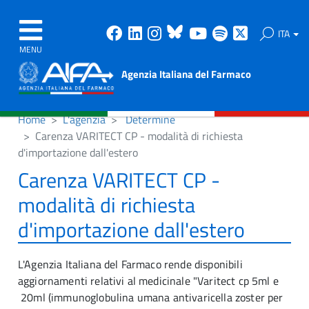
Facebook
Linkedin
Instagram
Bluesky
Youtube
Spotify
X
ITA
MENU
Agenzia Italiana del Farmaco
Home
L'agenzia
Determine
Carenza VARITECT CP - modalità di richiesta
d'importazione dall'estero
Carenza VARITECT CP -
modalità di richiesta
d'importazione dall'estero
L'Agenzia Italiana del Farmaco rende disponibili
aggiornamenti relativi al medicinale "Varitect cp 5ml e
20ml (immunoglobulina umana antivaricella zoster per