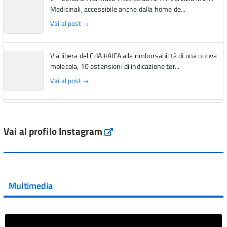
Medicinali, accessibile anche dalla home de...
Vai al post →
Via libera del CdA #AIFA alla rimborsabilità di una nuova
molecola, 10 estensioni di indicazione ter...
Vai al post →
L'Italia si conferma tra i primi Paesi europei per l'accesso
ai #farmaci orfani rimborsati dal Servi...
Vai al profilo Instagram
Instagram
Vai al post →
💜 Il 29 giugno #AIFA si è illuminata di viola in occasione
della XVII Giornata Mondiale della Scler...
Multimedia
Vai al post →