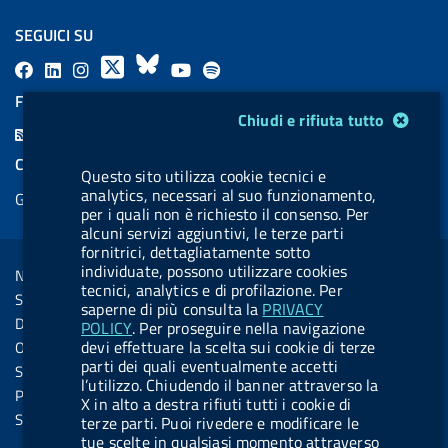
SEGUICI SU
F
L
l
X
B
Y
l
a
i
a
l
o
a
FEED RSS
Modulo gestione cookie
c
n
b
u
u
b
Chiudi e rifiuta tutto
F
e
k
e
e
t
e
e
COOKIES
b
e
l
s
u
l
Questo sito utilizza cookie tecnici e
e
analytics, necessari al suo funzionamento,
Gestione cookie
o
d
.
k
b
.
d
per i quali non è richiesto il consenso. Per
o
i
b
y
e
b
alcuni servizi aggiuntivi, le terze parti
R
Sezione Link Utili
fornitrici, dettagliatamente sotto
k
n
u
u
s
individuate, possono utilizzare cookies
Note legali
t
t
tecnici, analytics e di profilazione. Per
s
Social Media Policy
t
t
saperne di più consulta la
PRIVACY
Dichiarazione di accessibilità
POLICY
. Per proseguire nella navigazione
o
o
devi effettuare la scelta sui cookie di terze
Obiettivi di accessibilità
n
n
parti dei quali eventualmente accetti
Statistiche sito
l’utilizzo. Chiudendo il banner attraverso la
.
.
Privacy
X in alto a destra rifiuti tutti i cookie di
i
s
Servizi Online
terze parti. Puoi rivedere e modificare le
tue scelte in qualsiasi momento attraverso
n
p