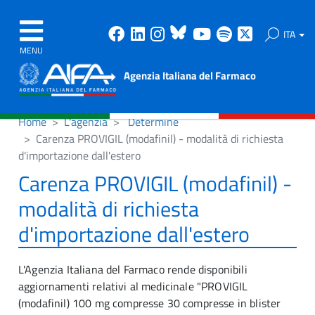
Facebook
Linkedin
Instagram
Bluesky
Youtube
Spotify
X
ITA
MENU
Agenzia Italiana del Farmaco
Home
L'agenzia
Determine
Carenza PROVIGIL (modafinil) - modalità di richiesta
d'importazione dall'estero
Carenza PROVIGIL (modafinil) -
modalità di richiesta
d'importazione dall'estero
L'Agenzia Italiana del Farmaco rende disponibili
aggiornamenti relativi al medicinale "PROVIGIL
(modafinil) 100 mg compresse 30 compresse in blister