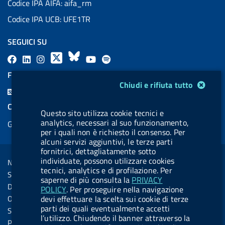
Codice IPA AIFA: aifa_rm
Codice IPA UCB: UFE1TR
SEGUICI SU
F
L
l
X
B
Y
l
a
i
a
l
o
a
FEED RSS
Modulo gestione cookie
c
n
b
u
u
b
Chiudi e rifiuta tutto
F
e
k
e
e
t
e
e
COOKIES
b
e
l
s
u
l
Questo sito utilizza cookie tecnici e
e
analytics, necessari al suo funzionamento,
Gestione cookie
o
d
.
k
b
.
d
per i quali non è richiesto il consenso. Per
o
i
b
y
e
b
alcuni servizi aggiuntivi, le terze parti
R
Sezione Link Utili
fornitrici, dettagliatamente sotto
k
n
u
u
s
individuate, possono utilizzare cookies
Note legali
t
t
tecnici, analytics e di profilazione. Per
s
Social Media Policy
t
t
saperne di più consulta la
PRIVACY
Dichiarazione di accessibilità
POLICY
. Per proseguire nella navigazione
o
o
Obiettivi di accessibilità
devi effettuare la scelta sui cookie di terze
n
n
parti dei quali eventualmente accetti
Statistiche sito
l’utilizzo. Chiudendo il banner attraverso la
.
.
Privacy