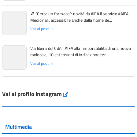
🔎 "Cerca un farmaco": novità da AIFA Il servizio #AIFA
Medicinali, accessibile anche dalla home de...
Vai al post →
Via libera del CdA #AIFA alla rimborsabilità di una nuova
molecola, 10 estensioni di indicazione ter...
Vai al post →
L'Italia si conferma tra i primi Paesi europei per l'accesso
ai #farmaci orfani rimborsati dal Servi...
Vai al profilo Instagram
Instagram
Vai al post →
💜 Il 29 giugno #AIFA si è illuminata di viola in occasione
della XVII Giornata Mondiale della Scler...
Multimedia
Vai al post →