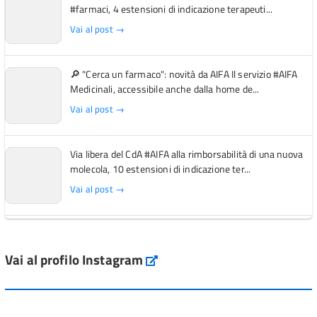
#farmaci, 4 estensioni di indicazione terapeuti...
Vai al post →
🔎 "Cerca un farmaco": novità da AIFA Il servizio #AIFA
Medicinali, accessibile anche dalla home de...
Vai al post →
Via libera del CdA #AIFA alla rimborsabilità di una nuova
molecola, 10 estensioni di indicazione ter...
Vai al post →
L'Italia si conferma tra i primi Paesi europei per l'accesso
ai #farmaci orfani rimborsati dal Servi...
Vai al profilo Instagram
Instagram
Vai al post →
💜 Il 29 giugno #AIFA si è illuminata di viola in occasione