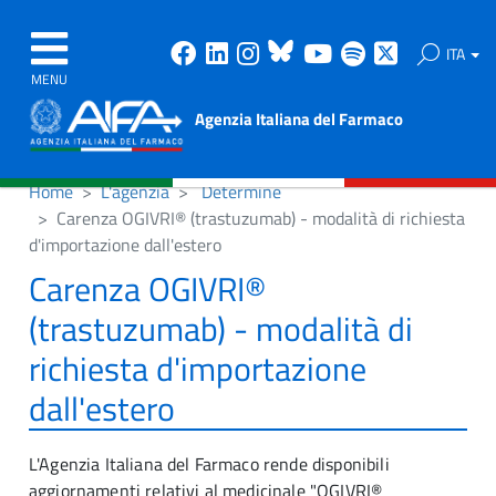
Facebook
Linkedin
Instagram
Bluesky
Youtube
Spotify
X
ITA
MENU
Agenzia Italiana del Farmaco
Home
L'agenzia
Determine
Carenza OGIVRI® (trastuzumab) - modalità di richiesta
d'importazione dall'estero
Carenza OGIVRI®
(trastuzumab) - modalità di
richiesta d'importazione
dall'estero
L'Agenzia Italiana del Farmaco rende disponibili
aggiornamenti relativi al medicinale "OGIVRI®