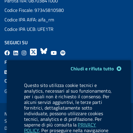
Partita IVA: 08703841000
Codice Fiscale: 97345810580
Codice IPA AIFA: aifa_rm
Codice IPA UCB: UFE1TR
SEGUICI SU
F
L
l
X
B
Y
l
a
i
a
l
o
a
FEED RSS
Modulo gestione cookie
c
n
b
u
u
b
Chiudi e rifiuta tutto
F
e
k
e
e
t
e
e
COOKIES
b
e
l
s
u
l
Questo sito utilizza cookie tecnici e
e
analytics, necessari al suo funzionamento,
Gestione cookie
o
d
.
k
b
.
d
per i quali non è richiesto il consenso. Per
o
i
b
y
e
b
alcuni servizi aggiuntivi, le terze parti
R
Sezione Link Utili
k
n
u
u
fornitrici, dettagliatamente sotto
s
individuate, possono utilizzare cookies
Note legali
t
t
tecnici, analytics e di profilazione. Per
s
Social Media Policy
t
t
saperne di più consulta la
PRIVACY
Dichiarazione di accessibilità
POLICY
. Per proseguire nella navigazione
o
o