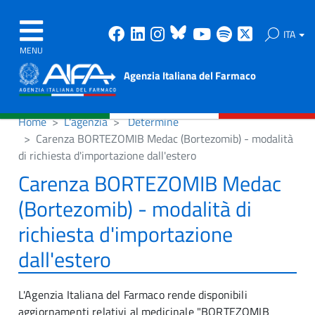
Facebook
Linkedin
Instagram
Bluesky
Youtube
Spotify
X
ITA
MENU
Agenzia Italiana del Farmaco
Home
L'agenzia
Determine
Carenza BORTEZOMIB Medac (Bortezomib) - modalità
di richiesta d'importazione dall'estero
Carenza BORTEZOMIB Medac
(Bortezomib) - modalità di
richiesta d'importazione
dall'estero
L'Agenzia Italiana del Farmaco rende disponibili
aggiornamenti relativi al medicinale "BORTEZOMIB