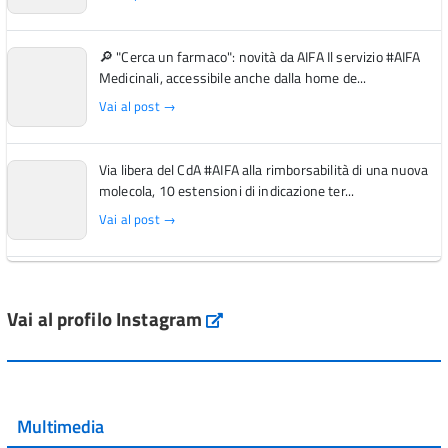
🔎 "Cerca un farmaco": novità da AIFA Il servizio #AIFA
Medicinali, accessibile anche dalla home de...
Vai al post →
Via libera del CdA #AIFA alla rimborsabilità di una nuova
molecola, 10 estensioni di indicazione ter...
Vai al post →
L'Italia si conferma tra i primi Paesi europei per l'accesso
ai #farmaci orfani rimborsati dal Servi...
Vai al profilo Instagram
Instagram
Vai al post →
💜 Il 29 giugno #AIFA si è illuminata di viola in occasione
della XVII Giornata Mondiale della Scler...
Multimedia
Vai al post →