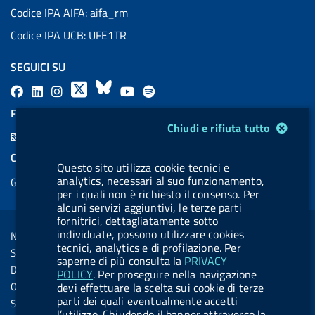
Codice IPA AIFA: aifa_rm
Codice IPA UCB: UFE1TR
SEGUICI SU
F
L
l
X
B
Y
l
a
i
a
l
o
a
FEED RSS
Modulo gestione cookie
c
n
b
u
u
b
Chiudi e rifiuta tutto
F
e
k
e
e
t
e
e
COOKIES
b
e
l
s
u
l
Questo sito utilizza cookie tecnici e
e
analytics, necessari al suo funzionamento,
Gestione cookie
o
d
.
k
b
.
d
per i quali non è richiesto il consenso. Per
o
i
b
y
e
b
alcuni servizi aggiuntivi, le terze parti
R
Sezione Link Utili
fornitrici, dettagliatamente sotto
k
n
u
u
s
individuate, possono utilizzare cookies
Note legali
t
t
tecnici, analytics e di profilazione. Per
s
Social Media Policy
t
t
saperne di più consulta la
PRIVACY
Dichiarazione di accessibilità
POLICY
. Per proseguire nella navigazione
o
o
Obiettivi di accessibilità
devi effettuare la scelta sui cookie di terze
n
n
parti dei quali eventualmente accetti
Statistiche sito
l’utilizzo. Chiudendo il banner attraverso la