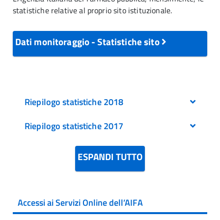
statistiche relative al proprio sito istituzionale.
Dati monitoraggio - Statistiche sito
Riepilogo statistiche 2018
Riepilogo statistiche 2017
Gennaio
Febbraio
Marzo
Gennaio
ESPANDI TUTTO
Aprile
Febbraio
Maggio
Marzo
Giugno
(dati parziali)
Aprile
Luglio
Maggio
Accessi ai Servizi Online dell’AIFA
Agosto
Giugno