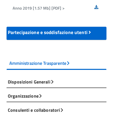
Settembre
Luglio
Ottobre
Agosto
Anno 2019 [1.57 Mb] [PDF] >
Novembre
Settembre
Dicembre
Ottobre
Novembre
Partecipazione e soddisfazione utenti
Dicembre
Amministrazione Trasparente
Disposizioni Generali
Organizzazione
Consulenti e collaboratori