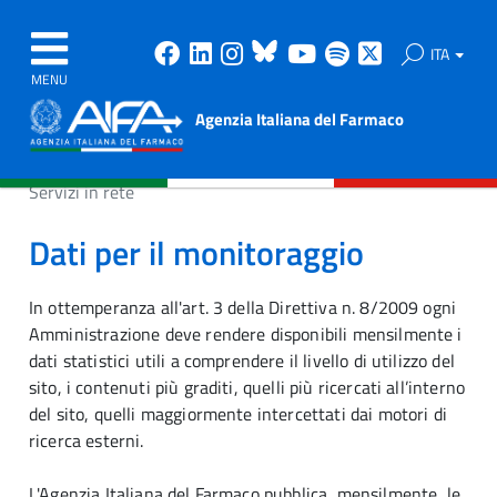
Facebook
Linkedin
Instagram
Bluesky
Youtube
Spotify
X
ITA
MENU
Agenzia Italiana del Farmaco
Servizi in rete
Dati per il monitoraggio
In ottemperanza all'art. 3 della Direttiva n. 8/2009 ogni
Amministrazione deve rendere disponibili mensilmente i
dati statistici utili a comprendere il livello di utilizzo del
sito, i contenuti più graditi, quelli più ricercati all’interno
del sito, quelli maggiormente intercettati dai motori di
ricerca esterni.
L'Agenzia Italiana del Farmaco pubblica, mensilmente, le