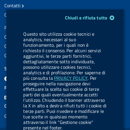
Contatti
Contatti PEC
Modulo gestione cookie
Chiudi e rifiuta tutto
Partita IVA: 08703841000
Questo sito utilizza cookie tecnici e
Codice Fiscale: 97345810580
analytics, necessari al suo
funzionamento, per i quali non è
Codice IPA AIFA: aifa_rm
richiesto il consenso. Per alcuni servizi
Codice IPA UCB: UFE1TR
aggiuntivi, le terze parti fornitrici,
dettagliatamente sotto individuate,
possono utilizzare cookies tecnici,
SEGUICI SU
analytics e di profilazione. Per saperne di
F
L
l
X
B
Y
l
più consulta la
PRIVACY POLICY
. Per
proseguire nella navigazione devi
a
i
a
l
o
a
FEED RSS
effettuare la scelta sui cookie di terze
c
n
b
u
u
b
parti dei quali eventualmente accetti
F
l’utilizzo. Chiudendo il banner attraverso
e
k
e
e
t
e
e
la X in alto a destra rifiuti tutti i cookie di
COOKIES
b
e
l
s
u
l
terze parti. Puoi rivedere e modificare le
e
Gestione cookie
tue scelte in qualsiasi momento
o
d
.
k
b
.
d
attraverso il link "Gestione cookie"
o
i
b
y
e
b
presente nel footer.
R