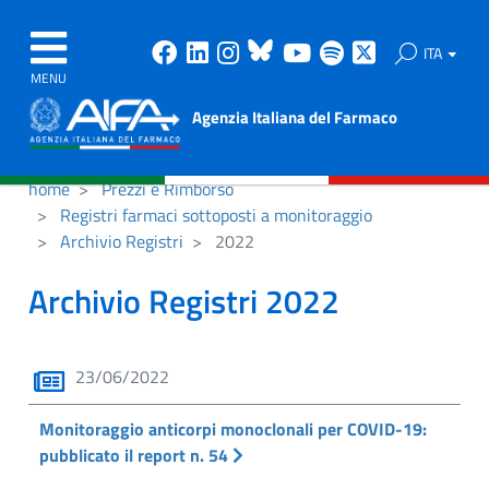
Facebook
Linkedin
Instagram
Bluesky
Youtube
Spotify
X
ITA
MENU
Agenzia Italiana del Farmaco
home
Prezzi e Rimborso
Registri farmaci sottoposti a monitoraggio
Archivio Registri
2022
Archivio Registri 2022
23/06/2022
Monitoraggio anticorpi monoclonali per COVID-19:
pubblicato il report n. 54