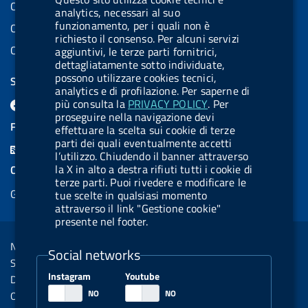
Codice Fiscale: 97345810580
analytics, necessari al suo
funzionamento, per i quali non è
Codice IPA AIFA: aifa_rm
richiesto il consenso. Per alcuni servizi
Codice IPA UCB: UFE1TR
aggiuntivi, le terze parti fornitrici,
dettagliatamente sotto individuate,
possono utilizzare cookies tecnici,
SEGUICI SU
analytics e di profilazione. Per saperne di
F
L
l
X
B
Y
l
più consulta la
PRIVACY POLICY
. Per
proseguire nella navigazione devi
a
i
a
l
o
a
FEED RSS
effettuare la scelta sui cookie di terze
c
n
b
u
u
b
parti dei quali eventualmente accetti
F
l’utilizzo. Chiudendo il banner attraverso
e
k
e
e
t
e
e
la X in alto a destra rifiuti tutti i cookie di
COOKIES
b
e
l
s
u
l
terze parti. Puoi rivedere e modificare le
e
Gestione cookie
tue scelte in qualsiasi momento
o
d
.
k
b
.
d
attraverso il link "Gestione cookie"
o
i
b
y
e
b
presente nel footer.
R
Sezione Link Utili
k
n
u
u
s
Note legali
t
t
Social networks
s
Social Media Policy
t
t
Instagram
Youtube
Dichiarazione di accessibilità
o
o
Obiettivi di accessibilità
n
n