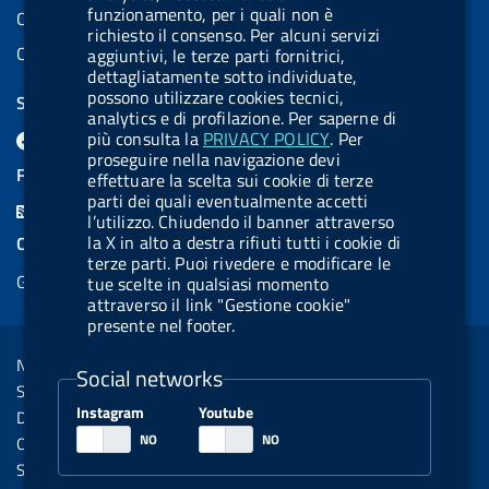
funzionamento, per i quali non è
Codice IPA AIFA: aifa_rm
richiesto il consenso. Per alcuni servizi
Codice IPA UCB: UFE1TR
aggiuntivi, le terze parti fornitrici,
dettagliatamente sotto individuate,
possono utilizzare cookies tecnici,
SEGUICI SU
analytics e di profilazione. Per saperne di
F
L
l
X
B
Y
l
più consulta la
PRIVACY POLICY
. Per
proseguire nella navigazione devi
a
i
a
l
o
a
FEED RSS
effettuare la scelta sui cookie di terze
c
n
b
u
u
b
parti dei quali eventualmente accetti
F
l’utilizzo. Chiudendo il banner attraverso
e
k
e
e
t
e
e
la X in alto a destra rifiuti tutti i cookie di
COOKIES
b
e
l
s
u
l
terze parti. Puoi rivedere e modificare le
e
Gestione cookie
tue scelte in qualsiasi momento
o
d
.
k
b
.
d
attraverso il link "Gestione cookie"
o
i
b
y
e
b
presente nel footer.
R
Sezione Link Utili
k
n
u
u
s
Note legali
t
t
Social networks
s
Social Media Policy
t
t
Instagram
Youtube
Dichiarazione di accessibilità
o
o
Obiettivi di accessibilità
n
n
Statistiche sito