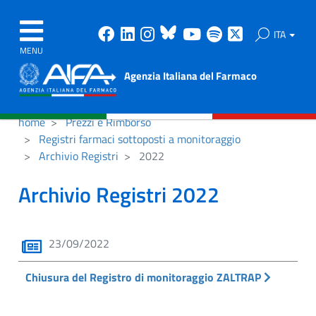
Facebook
Linkedin
Instagram
Bluesky
Youtube
Spotify
X
ITA
MENU
Agenzia Italiana del Farmaco
home
Prezzi e Rimborso
Registri farmaci sottoposti a monitoraggio
Archivio Registri
2022
Archivio Registri 2022
23/09/2022
Chiusura del Registro di monitoraggio ZALTRAP