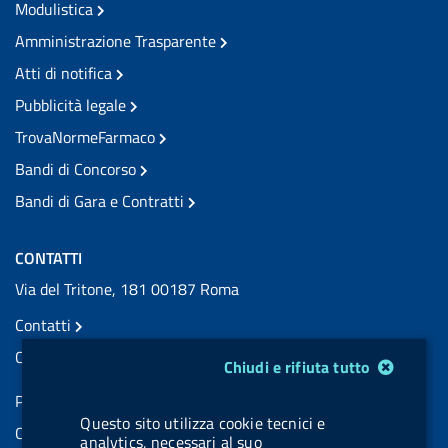
Modulistica
Amministrazione Trasparente
Atti di notifica
Pubblicità legale
TrovaNormeFarmaco
Bandi di Concorso
Bandi di Gara e Contratti
CONTATTI
Via del Tritone, 181 00187 Roma
Contatti
Contatti PEC
Modulo gestione cookie
Chiudi e rifiuta tutto
Partita IVA: 08703841000
Questo sito utilizza cookie tecnici e
Codice Fiscale: 97345810580
analytics, necessari al suo