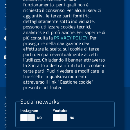
funzionamento, per i quali non è
Codice IPA AIFA: aifa_rm
richiesto il consenso. Per alcuni servizi
Codice IPA UCB: UFE1TR
aggiuntivi, le terze parti fornitrici,
dettagliatamente sotto individuate,
possono utilizzare cookies tecnici,
SEGUICI SU
analytics e di profilazione. Per saperne di
F
L
l
X
B
Y
l
più consulta la
PRIVACY POLICY
. Per
proseguire nella navigazione devi
a
i
a
l
o
a
FEED RSS
effettuare la scelta sui cookie di terze
c
n
b
u
u
b
parti dei quali eventualmente accetti
F
l’utilizzo. Chiudendo il banner attraverso
e
k
e
e
t
e
e
la X in alto a destra rifiuti tutti i cookie di
COOKIES
b
e
l
s
u
l
terze parti. Puoi rivedere e modificare le
e
Gestione cookie
o
d
.
k
b
.
tue scelte in qualsiasi momento
d
attraverso il link "Gestione cookie"
o
i
b
y
e
b
presente nel footer.
R
Sezione Link Utili
k
n
u
u
s
Note legali
t
t
Social networks
s
Social Media Policy
t
t
Instagram
Youtube
Dichiarazione di accessibilità
o
o
Obiettivi di accessibilità
n
n
Statistiche sito