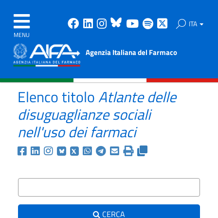
Facebook
Linkedin
Instagram
Bluesky
Youtube
Spotify
X
ITA
MENU
Agenzia Italiana del Farmaco
Elenco titolo
Atlante delle
disuguaglianze sociali
nell'uso dei farmaci
Condividi la ricerca corr
Testo da ricercare
CERCA