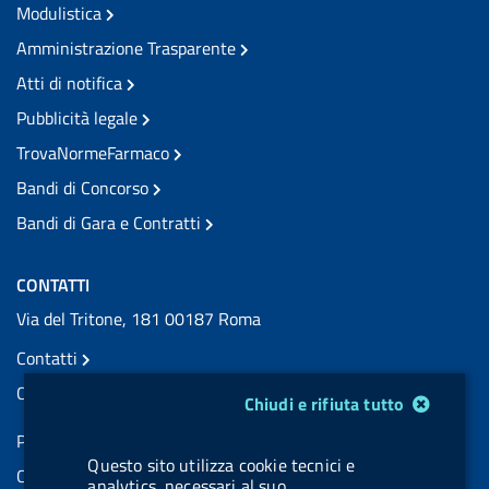
Modulistica
Amministrazione Trasparente
Atti di notifica
Pubblicità legale
TrovaNormeFarmaco
Bandi di Concorso
Bandi di Gara e Contratti
CONTATTI
Via del Tritone, 181 00187 Roma
Contatti
Contatti PEC
Modulo gestione cookie
Chiudi e rifiuta tutto
Partita IVA: 08703841000
Questo sito utilizza cookie tecnici e
Codice Fiscale: 97345810580
analytics, necessari al suo