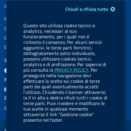
Contatti PEC
Modulo gestione cookie
Chiudi e rifiuta tutto
Partita IVA: 08703841000
Questo sito utilizza cookie tecnici e
Codice Fiscale: 97345810580
analytics, necessari al suo
funzionamento, per i quali non è
Codice IPA AIFA: aifa_rm
richiesto il consenso. Per alcuni servizi
Codice IPA UCB: UFE1TR
aggiuntivi, le terze parti fornitrici,
dettagliatamente sotto individuate,
possono utilizzare cookies tecnici,
SEGUICI SU
analytics e di profilazione. Per saperne di
F
L
l
X
B
Y
l
più consulta la
PRIVACY POLICY
. Per
proseguire nella navigazione devi
a
i
a
l
o
a
FEED RSS
effettuare la scelta sui cookie di terze
c
n
b
u
u
b
parti dei quali eventualmente accetti
F
l’utilizzo. Chiudendo il banner attraverso
e
k
e
e
t
e
e
la X in alto a destra rifiuti tutti i cookie di
COOKIES
b
e
l
s
u
l
terze parti. Puoi rivedere e modificare le
e
Gestione cookie
tue scelte in qualsiasi momento
o
d
.
k
b
.
d
attraverso il link "Gestione cookie"
o
i
b
y
e
b
presente nel footer.
R
Sezione Link Utili
k
n
u
u
s
Note legali