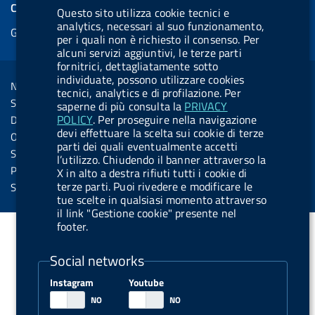
e
COOKIES
Questo sito utilizza cookie tecnici e
b
e
l
s
u
l
e
analytics, necessari al suo funzionamento,
Gestione cookie
o
d
.
k
b
.
per i quali non è richiesto il consenso. Per
d
o
i
b
y
e
b
alcuni servizi aggiuntivi, le terze parti
R
Sezione Link Utili
fornitrici, dettagliatamente sotto
k
n
u
u
individuate, possono utilizzare cookies
s
Note legali
t
t
tecnici, analytics e di profilazione. Per
s
Social Media Policy
saperne di più consulta la
PRIVACY
t
t
POLICY
. Per proseguire nella navigazione
Dichiarazione di accessibilità
o
o
devi effettuare la scelta sui cookie di terze
Obiettivi di accessibilità
parti dei quali eventualmente accetti
n
n
Statistiche sito
l’utilizzo. Chiudendo il banner attraverso la
.
.
Privacy
X in alto a destra rifiuti tutti i cookie di
i
s
terze parti. Puoi rivedere e modificare le
Servizi Online
tue scelte in qualsiasi momento attraverso
n
p
il link "Gestione cookie" presente nel
s
o
footer.
t
t
Social networks
a
i
g
f
Instagram
Youtube
r
y