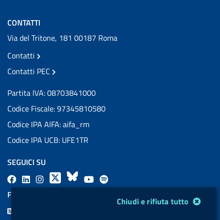
CONTATTI
Via del Tritone, 181 00187 Roma
Contatti
Contatti PEC
Partita IVA: 08703841000
Codice Fiscale: 97345810580
Codice IPA AIFA: aifa_rm
Codice IPA UCB: UFE1TR
SEGUICI SU
F
L
l
X
B
Y
l
a
i
a
l
o
a
FEED RSS
Modulo gestione cookie
Chiudi e rifiuta tutto
c
n
b
u
u
b
F
e
k
e
e
t
e