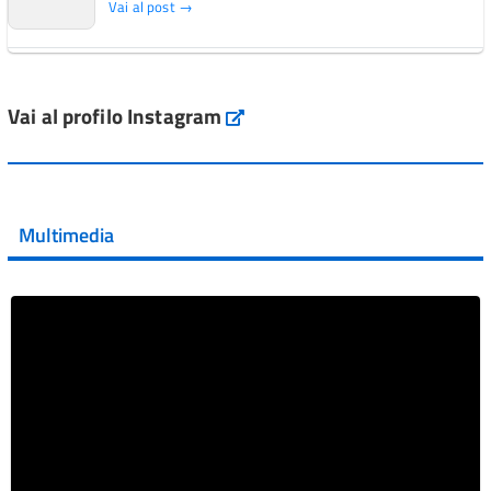
Vai al post →
L'Italia si conferma tra i primi Paesi europei per l'accesso
ai #farmaci orfani rimborsati dal Servi...
Vai al profilo Instagram
Instagram
Vai al post →
💜 Il 29 giugno #AIFA si è illuminata di viola in occasione
della XVII Giornata Mondiale della Scler...
Multimedia
Vai al post →