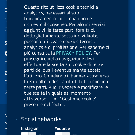
Partita IVA: 08703841000
Questo sito utilizza cookie tecnici e
Codice Fiscale: 97345810580
analytics, necessari al suo
funzionamento, per i quali non è
Codice IPA AIFA: aifa_rm
richiesto il consenso. Per alcuni servizi
Codice IPA UCB: UFE1TR
aggiuntivi, le terze parti fornitrici,
dettagliatamente sotto individuate,
possono utilizzare cookies tecnici,
SEGUICI SU
analytics e di profilazione. Per saperne di
F
L
l
X
B
Y
l
più consulta la
PRIVACY POLICY
. Per
proseguire nella navigazione devi
a
i
a
l
o
a
FEED RSS
effettuare la scelta sui cookie di terze
c
n
b
u
u
b
parti dei quali eventualmente accetti
F
l’utilizzo. Chiudendo il banner attraverso
e
k
e
e
t
e
e
la X in alto a destra rifiuti tutti i cookie di
COOKIES
b
e
l
s
u
l
terze parti. Puoi rivedere e modificare le
e
Gestione cookie
tue scelte in qualsiasi momento
o
d
.
k
b
.
d
attraverso il link "Gestione cookie"
o
i
b
y
e
b
presente nel footer.
R
Sezione Link Utili
k
n
u
u
s
Note legali
t
t
Social networks
s
Social Media Policy
t
t
Instagram
Youtube
Dichiarazione di accessibilità
o
o