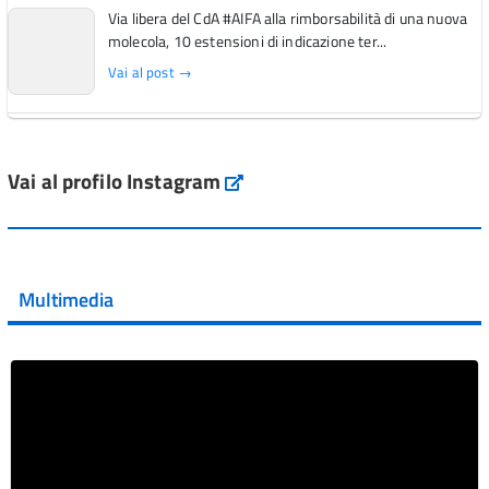
Via libera del CdA #AIFA alla rimborsabilità di una nuova
molecola, 10 estensioni di indicazione ter...
Vai al post →
L'Italia si conferma tra i primi Paesi europei per l'accesso
ai #farmaci orfani rimborsati dal Servi...
Vai al profilo Instagram
Instagram
Vai al post →
💜 Il 29 giugno #AIFA si è illuminata di viola in occasione
della XVII Giornata Mondiale della Scler...
Multimedia
Vai al post →