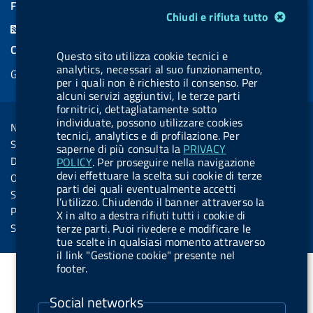
a
i
a
l
o
a
FEED RSS
Modulo gestione cookie
Chiudi e rifiuta tutto
c
n
b
u
u
b
F
e
k
e
e
t
e
e
COOKIES
Questo sito utilizza cookie tecnici e
b
e
l
s
u
l
e
analytics, necessari al suo funzionamento,
Gestione cookie
o
d
.
k
b
.
per i quali non è richiesto il consenso. Per
d
o
i
b
y
e
b
alcuni servizi aggiuntivi, le terze parti
R
Sezione Link Utili
fornitrici, dettagliatamente sotto
k
n
u
u
s
individuate, possono utilizzare cookies
Note legali
t
t
tecnici, analytics e di profilazione. Per
s
Social Media Policy
saperne di più consulta la
PRIVACY
t
t
Dichiarazione di accessibilità
POLICY
. Per proseguire nella navigazione
o
o
devi effettuare la scelta sui cookie di terze
Obiettivi di accessibilità
n
n
parti dei quali eventualmente accetti
Statistiche sito
l’utilizzo. Chiudendo il banner attraverso la
.
.
Privacy
X in alto a destra rifiuti tutti i cookie di
i
s
Servizi Online
terze parti. Puoi rivedere e modificare le
tue scelte in qualsiasi momento attraverso
n
p
il link "Gestione cookie" presente nel
s
o
footer.
t
t
Social networks
a
i