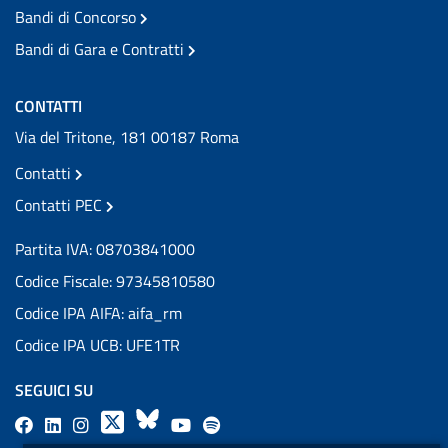
Bandi di Concorso
Bandi di Gara e Contratti
CONTATTI
Via del Tritone, 181 00187 Roma
Contatti
Contatti PEC
Partita IVA: 08703841000
Codice Fiscale: 97345810580
Codice IPA AIFA: aifa_rm
Codice IPA UCB: UFE1TR
SEGUICI SU
F
L
l
X
B
Y
l