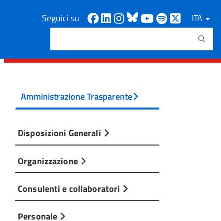
Facebook
Linkedin
Instagram
Bluesky
Youtube
Spotify
X
Seguici su
ITA
Cerca
Testo da ricercare
Amministrazione Trasparente
Disposizioni Generali
Organizzazione
Consulenti e collaboratori
Personale