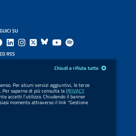
GUICI SU
F
L
l
X
B
Y
l
a
i
a
l
o
a
ED RSS
F
c
n
b
u
u
b
Chiudi e rifiuta tutto
e
e
k
e
e
t
e
OKIES
enso. Per alcuni servizi aggiuntivi, le terze
e
stione cookie
b
e
l
s
u
l
e. Per saperne di più consulta la
PRIVACY
nte accetti l’utilizzo. Chiudendo il banner
d
o
d
.
k
b
.
ualsiasi momento attraverso il link "Gestione
R
o
i
b
y
e
b
s
k
n
u
u