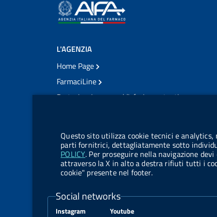
L'AGENZIA
Home Page
FarmaciLine
Partecipazione e soddisfazione utenti
Modulo gestione cookie
Accesso civico
Modulistica
Questo sito utilizza cookie tecnici e analytics,
Amministrazione Trasparente
parti fornitrici, dettagliatamente sotto individ
POLICY
. Per proseguire nella navigazione devi 
Atti di notifica
attraverso la X in alto a destra rifiuti tutti i 
cookie" presente nel footer.
Pubblicità legale
TrovaNormeFarmaco
Social networks
Bandi di Concorso
Instagram
Youtube