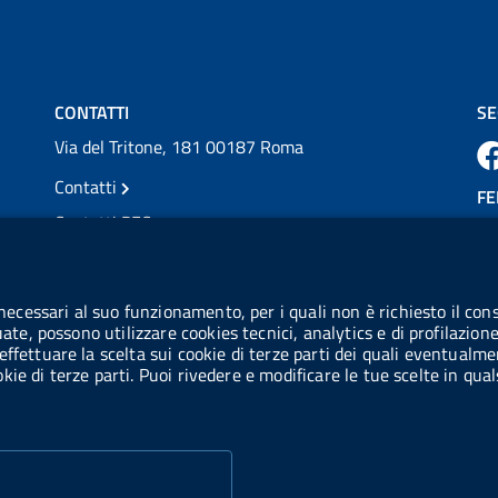
💜 Il 29 giugno #AIFA si è illuminata di viola
in occasione della XVII Giornata Mondiale
della Scler...
Vai al post →
CONTATTI
SE
Via del Tritone, 181 00187 Roma
Contatti
FE
Contatti PEC
Partita IVA: 08703841000
CO
Codice Fiscale: 97345810580
 necessari al suo funzionamento, per i quali non è richiesto il cons
Ge
uate, possono utilizzare cookies tecnici, analytics e di profilazion
Codice IPA AIFA: aifa_rm
effettuare la scelta sui cookie di terze parti dei quali eventualme
cookie di terze parti. Puoi rivedere e modificare le tue scelte in q
Codice IPA UCB: UFE1TR