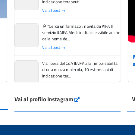
indicazione terapeuti...
Vai al post →
🔎 "Cerca un farmaco": novità da AIFA Il
servizio #AIFA Medicinali, accessibile anche
dalla home de...
Vai al post →
Via libera del CdA #AIFA alla rimborsabilità
di una nuova molecola, 10 estensioni di
indicazione ter...
Vai al post →
V
Vai al profilo Instagram
L'Italia si conferma tra i primi Paesi europei
Instagram
per l'accesso ai #farmaci orfani rimborsati
dal Servi...
Vai al post →