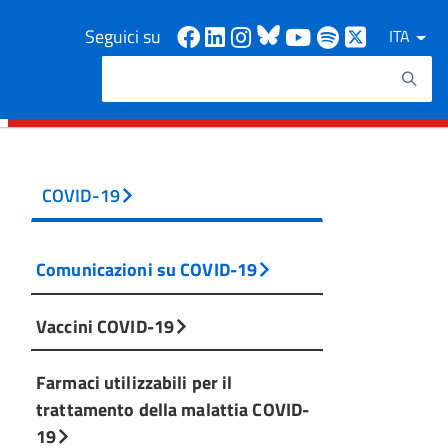
Facebook
Linkedin
Instagram
Bluesky
Youtube
Spotify
X
Seguici su
ITA
Cerca
Testo da ricercare
COVID-19
Comunicazioni su COVID-19
Vaccini COVID-19
Farmaci utilizzabili per il
trattamento della malattia COVID-
19