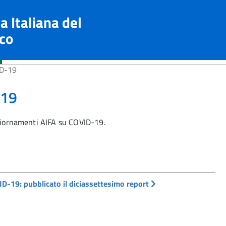
a Italiana del
co
ID-19
-19
ggiornamenti AIFA su COVID-19.
D-19: pubblicato il diciassettesimo report