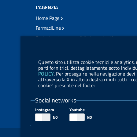
L'AGENZIA
Home Page
FarmaciLine
Partecipazione e soddisfazione utenti
Modulo gestione cookie
Accesso civico
Modulistica
Questo sito utilizza cookie tecnici e analytics,
Amministrazione Trasparente
parti fornitrici, dettagliatamente sotto individ
POLICY
. Per proseguire nella navigazione devi 
Atti di notifica
attraverso la X in alto a destra rifiuti tutti i 
cookie" presente nel footer.
Pubblicità legale
TrovaNormeFarmaco
Social networks
Bandi di Concorso
Instagram
Youtube
Bandi di Gara e Contratti
Sezione Link Utili