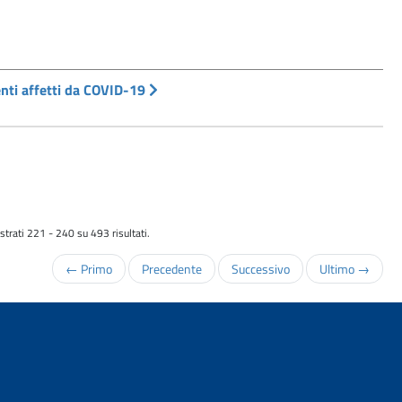
ienti affetti da COVID-19
trati 221 - 240 su 493 risultati.
← Primo
Precedente
Successivo
Ultimo →