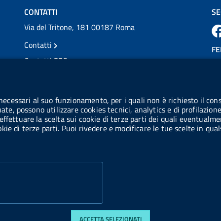
CONTATTI
SE
Via del Tritone, 181 00187 Roma
Contatti
FE
Contatti PEC
Partita IVA: 08703841000
CO
Codice Fiscale: 97345810580
 necessari al suo funzionamento, per i quali non è richiesto il cons
Ge
uate, possono utilizzare cookies tecnici, analytics e di profilazion
Codice IPA AIFA: aifa_rm
effettuare la scelta sui cookie di terze parti dei quali eventualme
cookie di terze parti. Puoi rivedere e modificare le tue scelte in q
Codice IPA UCB: UFE1TR
ACCETTA SELEZIONATI