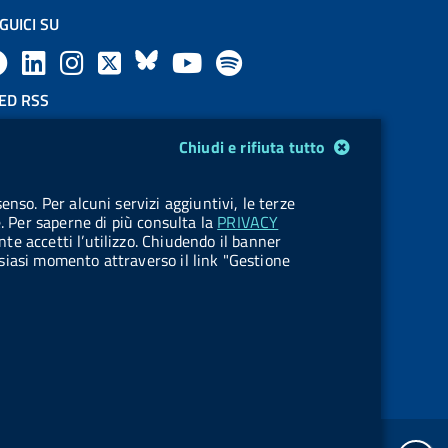
GUICI SU
F
L
l
X
B
Y
l
a
i
a
l
o
a
ED RSS
F
c
n
b
u
u
b
Chiudi e rifiuta tutto
e
e
k
e
e
t
e
OKIES
enso. Per alcuni servizi aggiuntivi, le terze
e
stione cookie
b
e
l
s
u
l
e. Per saperne di più consulta la
PRIVACY
nte accetti l’utilizzo. Chiudendo il banner
d
o
d
.
k
b
.
ualsiasi momento attraverso il link "Gestione
R
o
i
b
y
e
b
s
k
n
u
u
s
t
t
t
t