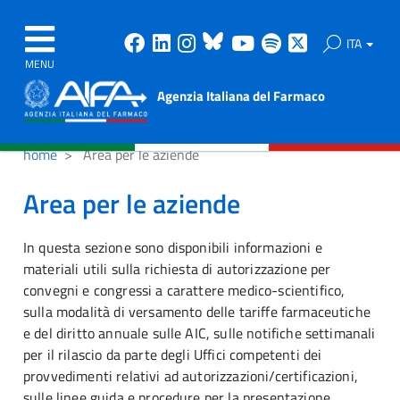
Facebook
Linkedin
Instagram
Bluesky
Youtube
Spotify
X
ITA
MENU
Agenzia Italiana del Farmaco
home
Area per le aziende
Area per le aziende
In questa sezione sono disponibili informazioni e
materiali utili sulla richiesta di autorizzazione per
convegni e congressi a carattere medico-scientifico,
sulla modalità di versamento delle tariffe farmaceutiche
e del diritto annuale sulle AIC, sulle notifiche settimanali
per il rilascio da parte degli Uffici competenti dei
provvedimenti relativi ad autorizzazioni/certificazioni,
sulle linee guida e procedure per la presentazione