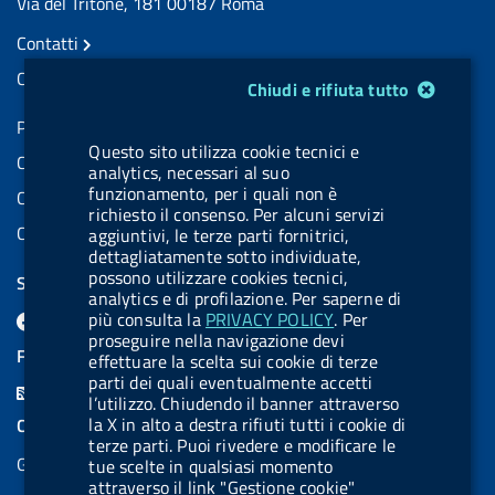
Via del Tritone, 181 00187 Roma
Contatti
Contatti PEC
Modulo gestione cookie
Chiudi e rifiuta tutto
Partita IVA: 08703841000
Questo sito utilizza cookie tecnici e
Codice Fiscale: 97345810580
analytics, necessari al suo
funzionamento, per i quali non è
Codice IPA AIFA: aifa_rm
richiesto il consenso. Per alcuni servizi
Codice IPA UCB: UFE1TR
aggiuntivi, le terze parti fornitrici,
dettagliatamente sotto individuate,
possono utilizzare cookies tecnici,
SEGUICI SU
analytics e di profilazione. Per saperne di
F
L
l
X
B
Y
l
più consulta la
PRIVACY POLICY
. Per
proseguire nella navigazione devi
a
i
a
l
o
a
FEED RSS
effettuare la scelta sui cookie di terze
c
n
b
u
u
b
parti dei quali eventualmente accetti
F
l’utilizzo. Chiudendo il banner attraverso
e
k
e
e
t
e
e
la X in alto a destra rifiuti tutti i cookie di
COOKIES
b
e
l
s
u
l
terze parti. Puoi rivedere e modificare le
e
Gestione cookie
o
d
.
k
b
.
tue scelte in qualsiasi momento
d
attraverso il link "Gestione cookie"