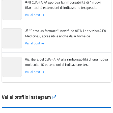
📢 Il CdA #AIFA approva la rimborsabilità di 4 nuovi
#farmaci, 4 estensioni di indicazione terapeuti...
Vai al post →
🔎 "Cerca un farmaco": novità da AIFA Il servizio #AIFA
Medicinali, accessibile anche dalla home de...
Vai al post →
Via libera del CdA #AIFA alla rimborsabilità di una nuova
molecola, 10 estensioni di indicazione ter...
Vai al post →
L'Italia si conferma tra i primi Paesi europei per l'accesso
ai #farmaci orfani rimborsati dal Servi...
Vai al profilo Instagram
Instagram
Vai al post →