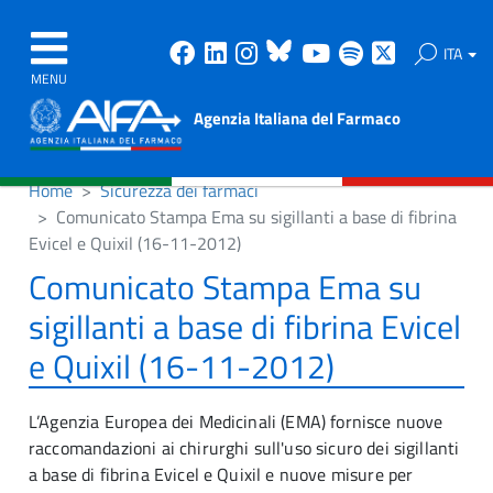
Facebook
Linkedin
Instagram
Bluesky
Youtube
Spotify
X
ITA
MENU
Agenzia Italiana del Farmaco
Home
Sicurezza dei farmaci
Comunicato Stampa Ema su sigillanti a base di fibrina
Evicel e Quixil (16-11-2012)
Comunicato Stampa Ema su
sigillanti a base di fibrina Evicel
e Quixil (16-11-2012)
L’Agenzia Europea dei Medicinali (EMA) fornisce nuove
raccomandazioni ai chirurghi sull'uso sicuro dei sigillanti
a base di fibrina Evicel e Quixil e nuove misure per