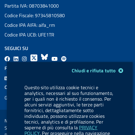
Partita IVA: 08703841000
Codice Fiscale: 97345810580
Codice IPA AIFA: aifa_rm
Codice IPA UCB: UFE1TR
SEGUICI SU
F
L
l
X
B
Y
l
a
i
a
l
o
a
FEED RSS
Modulo gestione cookie
Chiudi e rifiuta tutto
c
n
b
u
u
b
F
e
k
e
e
t
e
e
COOKIES
Questo sito utilizza cookie tecnici e
b
e
l
s
u
l
analytics, necessari al suo funzionamento,
e
Gestione cookie
o
d
.
k
b
.
per i quali non è richiesto il consenso. Per
d
alcuni servizi aggiuntivi, le terze parti
o
i
b
y
e
b
R
fornitrici, dettagliatamente sotto
Sezione Link Utili
k
n
u
u
individuate, possono utilizzare cookies
s
Note legali
tecnici, analytics e di profilazione. Per
t
t
s
saperne di più consulta la
PRIVACY
Social Media Policy
t
t
POLICY
. Per proseguire nella navigazione