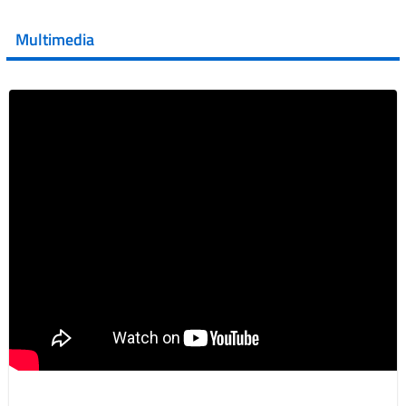
💜 Il 29 giugno #AIFA si è illuminata di viola in occasione
della XVII Giornata Mondiale della Scler...
Multimedia
Vai al post →