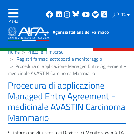
Facebook
Linkedin
Instagram
Bluesky
Youtube
Spotify
X
ITA
MENU
Agenzia Italiana del Farmaco
Home
Prezzi e Rimborso
Registri farmaci sottoposti a monitoraggio
Procedura di applicazione Managed Entry Agreement -
medicinale AVASTIN Carcinoma Mammario
Procedura di applicazione
Managed Entry Agreement -
medicinale AVASTIN Carcinoma
Mammario
Si informano gli utenti dei Registri di Monitoraggio AIFA