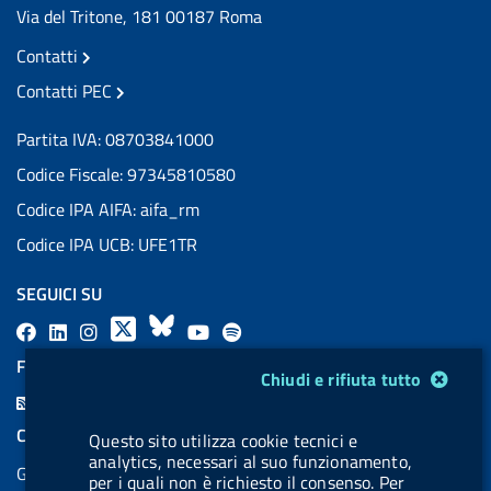
Via del Tritone, 181 00187 Roma
Contatti
Contatti PEC
Partita IVA: 08703841000
Codice Fiscale: 97345810580
Codice IPA AIFA: aifa_rm
Codice IPA UCB: UFE1TR
SEGUICI SU
F
L
l
X
B
Y
l
a
i
a
l
o
a
FEED RSS
Modulo gestione cookie
Chiudi e rifiuta tutto
c
n
b
u
u
b
F
e
k
e
e
t
e
e
COOKIES
Questo sito utilizza cookie tecnici e
b
e
l
s
u
l
e
analytics, necessari al suo funzionamento,
Gestione cookie
o
d
.
k
b
.
per i quali non è richiesto il consenso. Per
d