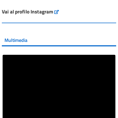
L'Italia si conferma tra i primi Paesi europei per l'accesso
ai #farmaci orfani rimborsati dal Servi...
Vai al profilo Instagram
Instagram
Vai al post →
💜 Il 29 giugno #AIFA si è illuminata di viola in occasione
della XVII Giornata Mondiale della Scler...
Multimedia
Vai al post →