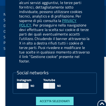
alcuni servizi aggiuntivi, le terze parti
o
i
b
y
e
b
R
fornitrici, dettagliatamente sotto
Sezione Link Utili
k
n
u
u
individuate, possono utilizzare cookies
s
Note legali
t
t
tecnici, analytics e di profilazione. Per
s
Social Media Policy
saperne di più consulta la
PRIVACY
t
t
POLICY
. Per proseguire nella navigazione
Dichiarazione di accessibilità
o
o
devi effettuare la scelta sui cookie di terze
Obiettivi di accessibilità
parti dei quali eventualmente accetti
n
n
Statistiche sito
l’utilizzo. Chiudendo il banner attraverso la
.
.
Privacy
X in alto a destra rifiuti tutti i cookie di
terze parti. Puoi rivedere e modificare le
i
s
Servizi Online
tue scelte in qualsiasi momento attraverso
n
p
il link "Gestione cookie" presente nel
s
o
footer.
t
t
Social networks
a
i
g
f
Instagram
Youtube
r
y
a
m
ACCETTA SELEZIONATI
t