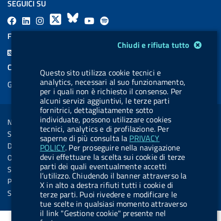
SEGUICI SU
F
L
l
X
B
Y
l
a
i
a
l
o
a
FEED RSS
Modulo gestione cookie
Chiudi e rifiuta tutto
c
n
b
u
u
b
F
e
k
e
e
t
e
e
COOKIES
b
e
l
s
u
l
Questo sito utilizza cookie tecnici e
e
analytics, necessari al suo funzionamento,
Gestione cookie
o
d
.
k
b
.
per i quali non è richiesto il consenso. Per
d
o
i
b
y
e
b
alcuni servizi aggiuntivi, le terze parti
R
Sezione Link Utili
fornitrici, dettagliatamente sotto
k
n
u
u
s
individuate, possono utilizzare cookies
Note legali
t
t
tecnici, analytics e di profilazione. Per
s
Social Media Policy
saperne di più consulta la
PRIVACY
t
t
Dichiarazione di accessibilità
POLICY
. Per proseguire nella navigazione
o
o
devi effettuare la scelta sui cookie di terze
Obiettivi di accessibilità
n
n
parti dei quali eventualmente accetti
Statistiche sito
l’utilizzo. Chiudendo il banner attraverso la
.
.
Privacy
X in alto a destra rifiuti tutti i cookie di
i
s
Servizi Online
terze parti. Puoi rivedere e modificare le
tue scelte in qualsiasi momento attraverso
n
p
il link "Gestione cookie" presente nel
s
o