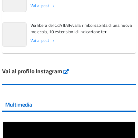
Vai al post →
Via libera del CdA #AIFA alla rimborsabilità di una nuova
molecola, 10 estensioni di indicazione ter...
Vai al post →
L'Italia si conferma tra i primi Paesi europei per l'accesso
ai #farmaci orfani rimborsati dal Servi...
Vai al profilo Instagram
Instagram
Vai al post →
💜 Il 29 giugno #AIFA si è illuminata di viola in occasione
della XVII Giornata Mondiale della Scler...
Multimedia
Vai al post →