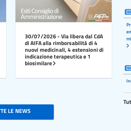
Pr
em
30/07/2026 - Via libera dal CdA
mi
di AIFA alla rimborsabilità di 4
nuovi medicinali, 4 estensioni di
indicazione terapeutica e 1
biosimilare
In
Tut
TTE LE NEWS