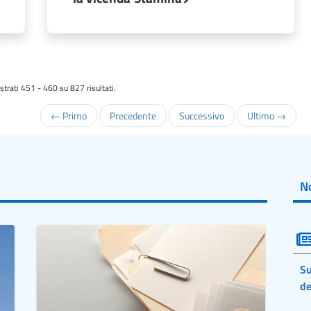
trati 451 - 460 su 827 risultati.
← Primo
Precedente
Successivo
Ultimo →
No
Su
de