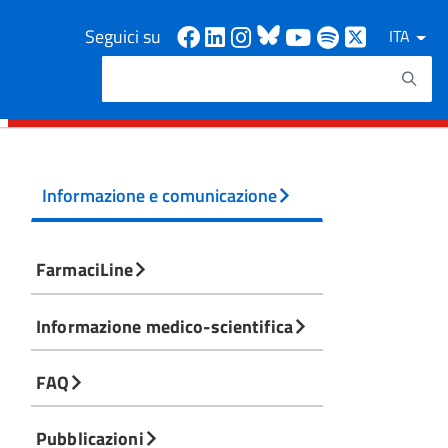
Facebook
Linkedin
Instagram
Bluesky
Youtube
Spotify
X
Seguici su
ITA
Cerca
Testo da ricercare
Informazione e comunicazione
FarmaciLine
Informazione medico-scientifica
FAQ
Pubblicazioni