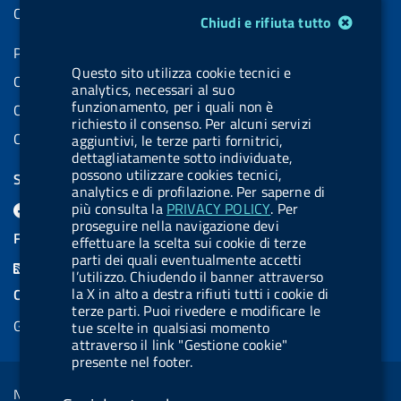
Contatti PEC
Modulo gestione cookie
Chiudi e rifiuta tutto
Partita IVA: 08703841000
Questo sito utilizza cookie tecnici e
Codice Fiscale: 97345810580
analytics, necessari al suo
funzionamento, per i quali non è
Codice IPA AIFA: aifa_rm
richiesto il consenso. Per alcuni servizi
Codice IPA UCB: UFE1TR
aggiuntivi, le terze parti fornitrici,
dettagliatamente sotto individuate,
possono utilizzare cookies tecnici,
SEGUICI SU
analytics e di profilazione. Per saperne di
F
L
l
X
B
Y
l
più consulta la
PRIVACY POLICY
. Per
proseguire nella navigazione devi
a
i
a
l
o
a
FEED RSS
effettuare la scelta sui cookie di terze
c
n
b
u
u
b
parti dei quali eventualmente accetti
F
l’utilizzo. Chiudendo il banner attraverso
e
k
e
e
t
e
e
la X in alto a destra rifiuti tutti i cookie di
COOKIES
b
e
l
s
u
l
terze parti. Puoi rivedere e modificare le
e
Gestione cookie
o
d
.
k
b
.
tue scelte in qualsiasi momento
d
attraverso il link "Gestione cookie"
o
i
b
y
e
b
presente nel footer.
R
Sezione Link Utili
k
n
u
u
s
Note legali