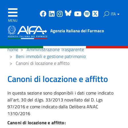
Facebook
Linkedin
Instagram
Bluesky
Youtube
Spotify
X
ITA
MENU
Agenzia Italiana del Farmaco
home
Amministrazione Trasparente
Beni immobili e gestione patrimonio
Canoni di locazione e affitto
Canoni di locazione e affitto
In questa sezione sono disponibili i dati come indicato
all'art. 30 del d.lgs. 33/2013 novellato dal D. Lgs
97/2016 e come indicato dalla Delibera ANAC
1310/2016
Canoni di locazione e affitto: