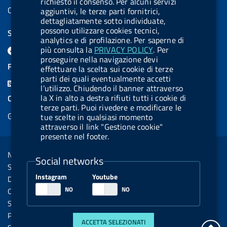
richiesto il consenso. Per alcuni servizi
Codice IPA UCB: UFE1TR
aggiuntivi, le terze parti fornitrici,
dettagliatamente sotto individuate,
possono utilizzare cookies tecnici,
SEGUICI SU
analytics e di profilazione. Per saperne di
F
L
l
X
B
Y
l
più consulta la
PRIVACY POLICY
. Per
proseguire nella navigazione devi
a
i
a
l
o
a
FEED RSS
effettuare la scelta sui cookie di terze
c
n
b
u
u
b
parti dei quali eventualmente accetti
F
l’utilizzo. Chiudendo il banner attraverso
e
k
e
e
t
e
e
la X in alto a destra rifiuti tutti i cookie di
COOKIES
b
e
l
s
u
l
terze parti. Puoi rivedere e modificare le
e
Gestione cookie
tue scelte in qualsiasi momento
o
d
.
k
b
.
d
attraverso il link "Gestione cookie"
o
i
b
y
e
b
presente nel footer.
R
Sezione Link Utili
k
n
u
u
s
Note legali
t
t
Social networks
s
Social Media Policy
t
t
Instagram
Youtube
Dichiarazione di accessibilità
o
o
Obiettivi di accessibilità
n
n
Statistiche sito
.
.
Privacy
ACCETTA SELEZIONATI
tor