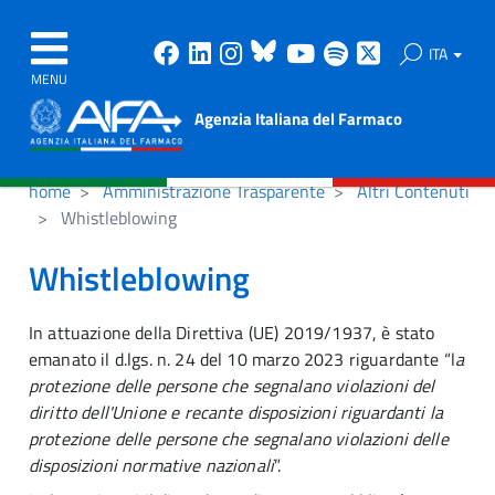
Facebook
Linkedin
Instagram
Bluesky
Youtube
Spotify
X
ITA
MENU
Agenzia Italiana del Farmaco
home
Amministrazione Trasparente
Altri Contenuti
Whistleblowing
Whistleblowing
In attuazione della Direttiva (UE) 2019/1937, è stato
emanato il d.lgs. n. 24 del 10 marzo 2023 riguardante “l
a
protezione delle persone che segnalano violazioni del
diritto dell'Unione e recante disposizioni riguardanti la
protezione delle persone che segnalano violazioni delle
disposizioni normative nazionali
”.