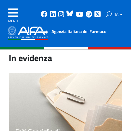
Facebook
Linkedin
Instagram
Bluesky
Youtube
Spotify
X
ITA
MENU
Agenzia Italiana del Farmaco
In evidenza