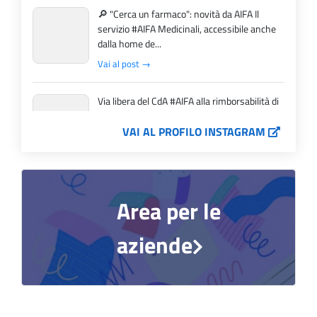
🔎 "Cerca un farmaco": novità da AIFA Il
servizio #AIFA Medicinali, accessibile anche
dalla home de...
Vai al post →
Via libera del CdA #AIFA alla rimborsabilità di
una nuova molecola, 10 estensioni di
indicazione ter...
VAI AL PROFILO INSTAGRAM
Vai al post →
L'Italia si conferma tra i primi Paesi europei
Area per le
per l'accesso ai #farmaci orfani rimborsati
dal Servi...
aziende
Vai al post →
💜 Il 29 giugno #AIFA si è illuminata di viola in
occasione della XVII Giornata Mondiale della
Scler...