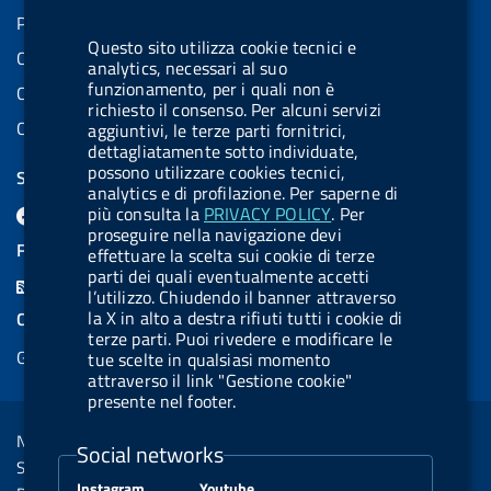
Partita IVA: 08703841000
Questo sito utilizza cookie tecnici e
Codice Fiscale: 97345810580
analytics, necessari al suo
funzionamento, per i quali non è
Codice IPA AIFA: aifa_rm
richiesto il consenso. Per alcuni servizi
Codice IPA UCB: UFE1TR
aggiuntivi, le terze parti fornitrici,
dettagliatamente sotto individuate,
possono utilizzare cookies tecnici,
SEGUICI SU
analytics e di profilazione. Per saperne di
F
L
l
X
B
Y
l
più consulta la
PRIVACY POLICY
. Per
proseguire nella navigazione devi
a
i
a
l
o
a
FEED RSS
effettuare la scelta sui cookie di terze
c
n
b
u
u
b
parti dei quali eventualmente accetti
F
l’utilizzo. Chiudendo il banner attraverso
e
k
e
e
t
e
e
la X in alto a destra rifiuti tutti i cookie di
COOKIES
b
e
l
s
u
l
terze parti. Puoi rivedere e modificare le
e
Gestione cookie
o
d
.
k
b
.
tue scelte in qualsiasi momento
d
attraverso il link "Gestione cookie"
o
i
b
y
e
b
presente nel footer.
R
Sezione Link Utili
k
n
u
u
s
Note legali
t
t
Social networks
s
Social Media Policy
t
t
Instagram
Youtube