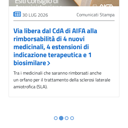
pa
Comunicati Stampa
30 LUG 2026
Via libera dal CdA di AIFA alla
A
rimborsabilità di 4 nuovi
t
medicinali, 4 estensioni di
2
indicazione terapeutica e 1
v
biosimilare
S
v
Tra i medicinali che saranno rimborsati anche
d
un orfano per il trattamento della sclerosi laterale
m
amiotrofica (SLA).
pe