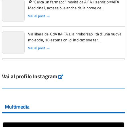
🔎 "Cerca un farmaco": novità da AIFA Il servizio #AIFA
Medicinali, accessibile anche dalla home de...
Vai al post →
Via libera del CdA #AIFA alla rimborsabilità di una nuova
molecola, 10 estensioni di indicazione ter...
Vai al post →
L'Italia si conferma tra i primi Paesi europei per l'accesso
ai #farmaci orfani rimborsati dal Servi...
Vai al profilo Instagram
Instagram
Vai al post →
💜 Il 29 giugno #AIFA si è illuminata di viola in occasione
della XVII Giornata Mondiale della Scler...
Multimedia
Vai al post →