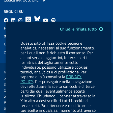
SEGUICI SU
F
L
l
X
B
Y
l
a
i
a
l
o
a
FEED RSS
Modulo gestione cookie
Chiudi e rifiuta tutto
c
n
b
u
u
b
F
e
k
e
e
t
e
e
Questo sito utilizza cookie tecnici e
COOKIES
b
e
l
s
u
l
analytics, necessari al suo funzionamento,
e
Gestione cookie
per i quali non è richiesto il consenso. Per
o
d
.
k
b
.
d
alcuni servizi aggiuntivi, le terze parti
o
i
b
y
e
b
fornitrici, dettagliatamente sotto
R
Sezione Link Utili
k
n
u
u
individuate, possono utilizzare cookies
s
tecnici, analytics e di profilazione. Per
Note legali
t
t
s
saperne di più consulta la
PRIVACY
Social Media Policy
t
t
POLICY
. Per proseguire nella navigazione
Dichiarazione di accessibilità
devi effettuare la scelta sui cookie di terze
o
o
Obiettivi di accessibilità
parti dei quali eventualmente accetti
n
n
l’utilizzo. Chiudendo il banner attraverso la
Statistiche sito
X in alto a destra rifiuti tutti i cookie di
.
.
Privacy
terze parti. Puoi rivedere e modificare le
i
s
Servizi Online
tue scelte in qualsiasi momento attraverso