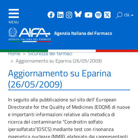
Facebook
Linkedin
Instagram
Bluesky
Youtube
Spotify
X
ITA
MENU
Agenzia Italiana del Farmaco
Home
Sicurezza dei farmaci
Aggiornamento su Eparina (26/05/2009)
Aggiornamento su Eparina
(26/05/2009)
In seguito alla pubblicazione sul sito dell’ European
Directorate for the Quality of Medicines (EDQM) di nuove
e importanti informazioni relative alla metodica di
ricerca del contaminante “Condroitin solfato
ipersolfatato”(OSCS) mediante test con risonanza
magnetica nucleare (NMR), elaborato dai rappresentanti