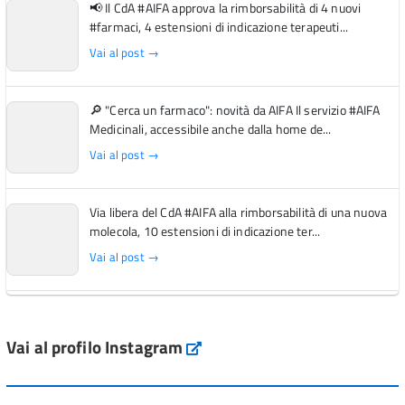
📢 Il CdA #AIFA approva la rimborsabilità di 4 nuovi
#farmaci, 4 estensioni di indicazione terapeuti...
Vai al post →
🔎 "Cerca un farmaco": novità da AIFA Il servizio #AIFA
Medicinali, accessibile anche dalla home de...
Vai al post →
Via libera del CdA #AIFA alla rimborsabilità di una nuova
molecola, 10 estensioni di indicazione ter...
Vai al post →
L'Italia si conferma tra i primi Paesi europei per l'accesso
ai #farmaci orfani rimborsati dal Servi...
Vai al profilo Instagram
Instagram
Vai al post →