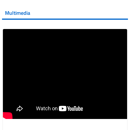
💜 Il 29 giugno #AIFA si è illuminata di viola in occasione
della XVII Giornata Mondiale della Scler...
Multimedia
Vai al post →