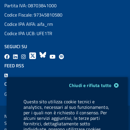
Partita IVA: 08703841000
Codice Fiscale: 97345810580
Codice IPA AIFA: aifa_rm
Codice IPA UCB: UFE1TR
SEGUICI SU
F
L
l
X
B
Y
l
a
i
a
l
o
a
FEED RSS
c
n
b
u
u
b
F
e
k
e
e
t
e
e
COOKIES
Modulo gestione cookie
Chiudi e rifiuta tutto
b
e
l
s
u
l
e
Gestione cookie
o
d
.
k
b
.
d
Questo sito utilizza cookie tecnici e
o
i
b
y
e
b
R
analytics, necessari al suo funzionamento,
Sezione Link Utili
k
n
u
u
per i quali non è richiesto il consenso. Per
s
Note legali
alcuni servizi aggiuntivi, le terze parti
t
t
s
Social Media Policy
fornitrici, dettagliatamente sotto
t
t
individuate, possono utilizzare cookies