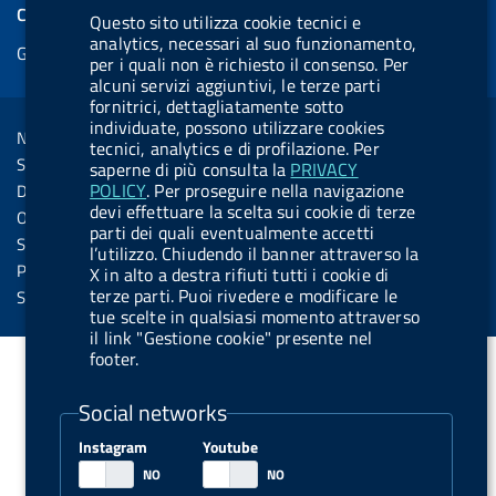
e
COOKIES
Questo sito utilizza cookie tecnici e
b
e
l
s
u
l
e
analytics, necessari al suo funzionamento,
Gestione cookie
o
d
.
k
b
.
per i quali non è richiesto il consenso. Per
d
o
i
b
y
e
b
alcuni servizi aggiuntivi, le terze parti
R
Sezione Link Utili
fornitrici, dettagliatamente sotto
k
n
u
u
individuate, possono utilizzare cookies
s
Note legali
t
t
tecnici, analytics e di profilazione. Per
s
Social Media Policy
saperne di più consulta la
PRIVACY
t
t
POLICY
. Per proseguire nella navigazione
Dichiarazione di accessibilità
o
o
devi effettuare la scelta sui cookie di terze
Obiettivi di accessibilità
parti dei quali eventualmente accetti
n
n
Statistiche sito
l’utilizzo. Chiudendo il banner attraverso la
.
.
Privacy
X in alto a destra rifiuti tutti i cookie di
i
s
terze parti. Puoi rivedere e modificare le
Servizi Online
tue scelte in qualsiasi momento attraverso
n
p
il link "Gestione cookie" presente nel
s
o
footer.
t
t
Social networks
a
i
g
f
Instagram
Youtube
r
y