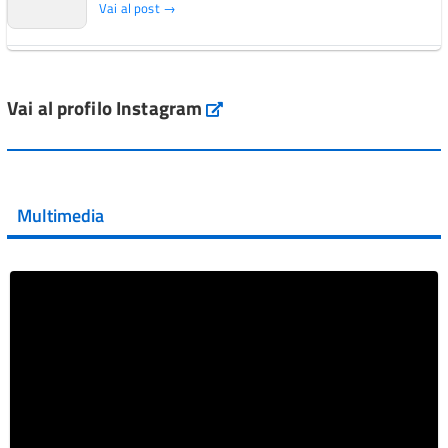
Vai al post →
L'Italia si conferma tra i primi Paesi europei per l'accesso
ai #farmaci orfani rimborsati dal Servi...
Vai al profilo Instagram
Instagram
Vai al post →
💜 Il 29 giugno #AIFA si è illuminata di viola in occasione
della XVII Giornata Mondiale della Scler...
Multimedia
Vai al post →