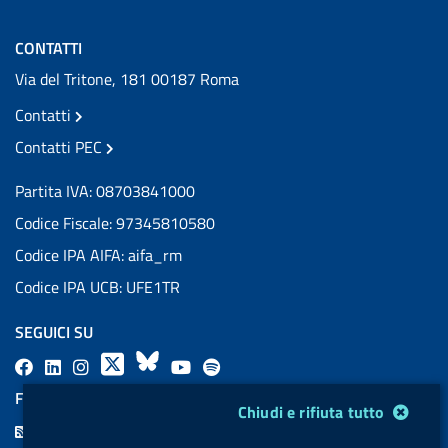
CONTATTI
Via del Tritone, 181 00187 Roma
Contatti
Contatti PEC
Partita IVA: 08703841000
Codice Fiscale: 97345810580
Codice IPA AIFA: aifa_rm
Codice IPA UCB: UFE1TR
SEGUICI SU
F
L
l
X
B
Y
l
a
i
a
l
o
a
FEED RSS
Modulo gestione cookie
Chiudi e rifiuta tutto
c
n
b
u
u
b
F
e
k
e
e
t
e