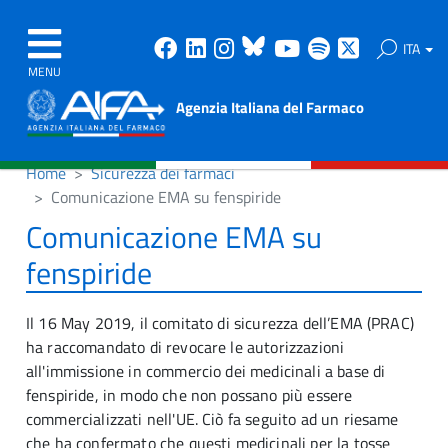
Facebook
Linkedin
Instagram
Bluesky
Youtube
Spotify
X
ITA
MENU
Agenzia Italiana del Farmaco
Home
Sicurezza dei farmaci
Comunicazione EMA su fenspiride
Comunicazione EMA su
fenspiride
Il 16 May 2019, il comitato di sicurezza dell’EMA (PRAC)
ha raccomandato di revocare le autorizzazioni
all'immissione in commercio dei medicinali a base di
fenspiride, in modo che non possano più essere
commercializzati nell'UE. Ciò fa seguito ad un riesame
che ha confermato che questi medicinali per la tosse