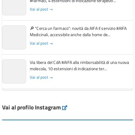
#farmaci, 4 estensioni di indicazione terapeuti...
Vai al post →
🔎 "Cerca un farmaco": novità da AIFA Il servizio #AIFA
Medicinali, accessibile anche dalla home de...
Vai al post →
Via libera del CdA #AIFA alla rimborsabilità di una nuova
molecola, 10 estensioni di indicazione ter...
Vai al post →
L'Italia si conferma tra i primi Paesi europei per l'accesso
ai #farmaci orfani rimborsati dal Servi...
Vai al profilo Instagram
Instagram
Vai al post →
💜 Il 29 giugno #AIFA si è illuminata di viola in occasione