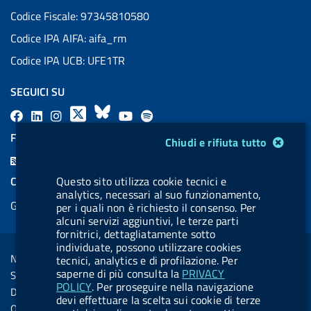
Codice Fiscale: 97345810580
Codice IPA AIFA: aifa_rm
Codice IPA UCB: UFE1TR
SEGUICI SU
F
L
l
X
B
Y
l
a
i
a
l
o
a
FEED RSS
Modulo gestione cookie
Chiudi e rifiuta tutto
c
n
b
u
u
b
F
e
k
e
e
t
e
e
COOKIES
Questo sito utilizza cookie tecnici e
b
e
l
s
u
l
analytics, necessari al suo funzionamento,
e
Gestione cookie
o
d
.
k
b
.
per i quali non è richiesto il consenso. Per
d
alcuni servizi aggiuntivi, le terze parti
o
i
b
y
e
b
R
fornitrici, dettagliatamente sotto
Sezione Link Utili
k
n
u
u
individuate, possono utilizzare cookies
s
Note legali
tecnici, analytics e di profilazione. Per
t
t
s
saperne di più consulta la
PRIVACY
Social Media Policy
t
t
POLICY
. Per proseguire nella navigazione
Dichiarazione di accessibilità
devi effettuare la scelta sui cookie di terze
o
o
Obiettivi di accessibilità