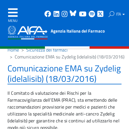
Facebook
Linkedin
Instagram
Bluesky
Youtube
Spotify
X
ITA
MENU
Agenzia Italiana del Farmaco
Home
Sicurezza dei farmaci
Comunicazione EMA su Zydelig (idelalisib) (18/03/2016)
Comunicazione EMA su Zydelig
(idelalisib) (18/03/2016)
Il Comitato di valutazione dei Rischi per la
Farmacovigilanza dell’EMA (PRAC), sta emettendo delle
raccomandazioni provvisorie per medici e pazienti che
utilizzano la specialità medicinale anti-cancro Zydelig
(idelalisib) per garantire che si continui ad utilizzarlo nel
modo più sicuro possibile.