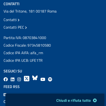
CONTATTI
Via del Tritone, 181 00187 Roma
Contatti
Contatti PEC
Partita IVA: 08703841000
Codice Fiscale: 97345810580
Codice IPA AIFA: aifa_rm
Codice IPA UCB: UFE1TR
SEGUICI SU
F
L
l
X
B
Y
l
a
i
a
l
o
a
FEED RSS
c
n
b
u
u
b
F
e
k
e
e
t
e
Modulo gestione cookie
e
Chiudi e rifiuta tutto
COOKIES
b
e
l
s
u
l