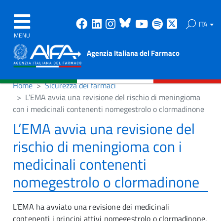
Facebook
Linkedin
Instagram
Bluesky
Youtube
Spotify
X
ITA
MENU
Agenzia Italiana del Farmaco
Home
Sicurezza dei farmaci
L’EMA avvia una revisione del rischio di meningioma
con i medicinali contenenti nomegestrolo o clormadinone
L’EMA avvia una revisione del
rischio di meningioma con i
medicinali contenenti
nomegestrolo o clormadinone
L’EMA ha avviato una revisione dei medicinali
contenenti i principi attivi nomegestrolo o clormadinone.