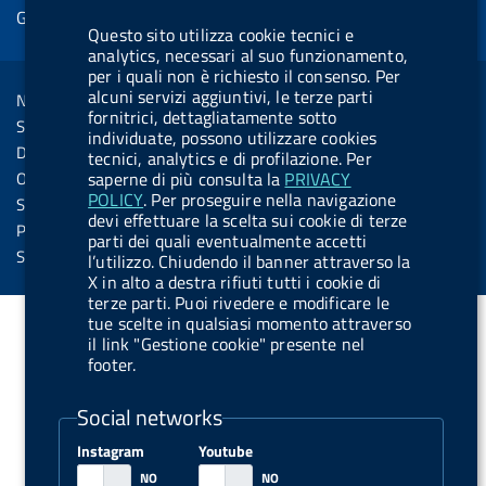
e
Gestione cookie
o
d
.
k
b
.
d
Questo sito utilizza cookie tecnici e
o
i
b
y
e
b
analytics, necessari al suo funzionamento,
R
Sezione Link Utili
per i quali non è richiesto il consenso. Per
k
n
u
u
s
alcuni servizi aggiuntivi, le terze parti
Note legali
t
t
fornitrici, dettagliatamente sotto
s
Social Media Policy
t
t
individuate, possono utilizzare cookies
Dichiarazione di accessibilità
tecnici, analytics e di profilazione. Per
o
o
Obiettivi di accessibilità
saperne di più consulta la
PRIVACY
n
n
POLICY
. Per proseguire nella navigazione
Statistiche sito
devi effettuare la scelta sui cookie di terze
.
.
Privacy
parti dei quali eventualmente accetti
i
s
Servizi Online
l’utilizzo. Chiudendo il banner attraverso la
X in alto a destra rifiuti tutti i cookie di
n
p
terze parti. Puoi rivedere e modificare le
s
o
tue scelte in qualsiasi momento attraverso
t
t
il link "Gestione cookie" presente nel
footer.
a
i
g
f
Social networks
r
y
Instagram
Youtube
a