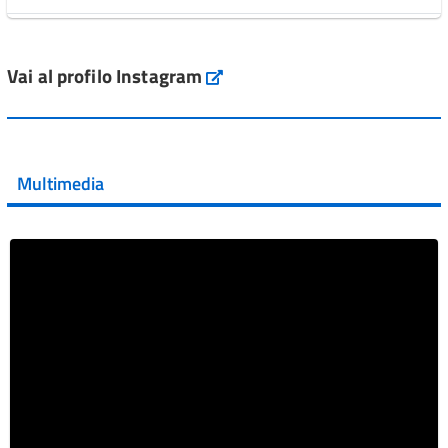
L'Italia si conferma tra i primi Paesi europei per l'accesso
ai #farmaci orfani rimborsati dal Servi...
Vai al profilo Instagram
Instagram
Vai al post →
💜 Il 29 giugno #AIFA si è illuminata di viola in occasione
della XVII Giornata Mondiale della Scler...
Multimedia
Vai al post →