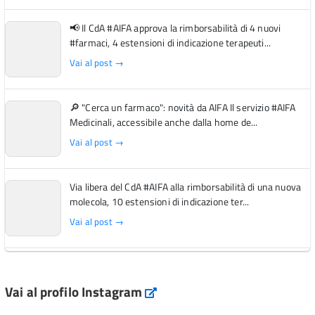
📢 Il CdA #AIFA approva la rimborsabilità di 4 nuovi
#farmaci, 4 estensioni di indicazione terapeuti...
Vai al post →
🔎 "Cerca un farmaco": novità da AIFA Il servizio #AIFA
Medicinali, accessibile anche dalla home de...
Vai al post →
Via libera del CdA #AIFA alla rimborsabilità di una nuova
molecola, 10 estensioni di indicazione ter...
Vai al post →
L'Italia si conferma tra i primi Paesi europei per l'accesso
ai #farmaci orfani rimborsati dal Servi...
Vai al profilo Instagram
Instagram
Vai al post →