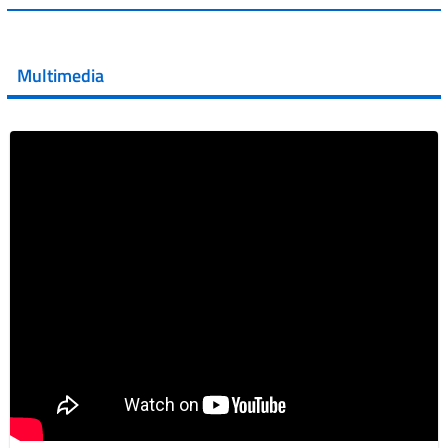
💜 Il 29 giugno #AIFA si è illuminata di viola in occasione
della XVII Giornata Mondiale della Scler...
Multimedia
Vai al post →