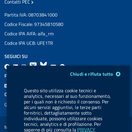
Contatti PEC
Partita IVA: 08703841000
Codice Fiscale: 97345810580
Codice IPA AIFA: aifa_rm
Codice IPA UCB: UFE1TR
SEGUICI SU
F
L
l
X
B
Y
l
Modulo gestione cookie
a
i
a
l
o
a
Chiudi e rifiuta tutto
FEED RSS
c
n
b
u
u
b
F
e
k
e
e
t
e
Questo sito utilizza cookie tecnici e
e
COOKIES
analytics, necessari al suo funzionamento,
b
e
l
s
u
l
e
per i quali non è richiesto il consenso. Per
Gestione cookie
o
d
.
k
b
.
alcuni servizi aggiuntivi, le terze parti
d
fornitrici, dettagliatamente sotto
o
i
b
y
e
b
R
individuate, possono utilizzare cookies
Sezione Link Utili
k
n
u
u
tecnici, analytics e di profilazione. Per
s
Note legali
t
t
saperne di più consulta la
PRIVACY