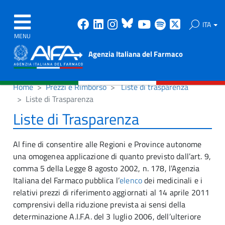
Facebook
Linkedin
Instagram
Bluesky
Youtube
Spotify
X
ITA
MENU
Agenzia Italiana del Farmaco
Home
Prezzi e Rimborso
Liste di trasparenza
Liste di Trasparenza
Liste di Trasparenza
Al fine di consentire alle Regioni e Province autonome
una omogenea applicazione di quanto previsto dall’art. 9,
comma 5 della Legge 8 agosto 2002, n. 178, l’Agenzia
Italiana del Farmaco pubblica l’
elenco
dei medicinali e i
relativi prezzi di riferimento aggiornati al 14 aprile 2011
comprensivi della riduzione prevista ai sensi della
determinazione A.I.F.A. del 3 luglio 2006, dell’ulteriore