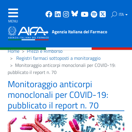
Facebook
Linkedin
Instagram
Bluesky
Youtube
Spotify
X
ITA
MENU
Agenzia Italiana del Farmaco
Home
Prezzi e Rimborso
Registri farmaci sottoposti a monitoraggio
Monitoraggio anticorpi monoclonali per COVID-19:
pubblicato il report n. 70
Monitoraggio anticorpi
monoclonali per COVID-19:
pubblicato il report n. 70