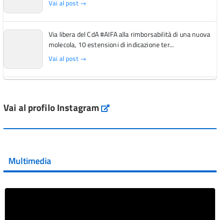
Vai al post →
Via libera del CdA #AIFA alla rimborsabilità di una nuova
molecola, 10 estensioni di indicazione ter...
Vai al post →
L'Italia si conferma tra i primi Paesi europei per l'accesso
ai #farmaci orfani rimborsati dal Servi...
Vai al profilo Instagram
Instagram
Vai al post →
💜 Il 29 giugno #AIFA si è illuminata di viola in occasione
della XVII Giornata Mondiale della Scler...
Multimedia
Vai al post →