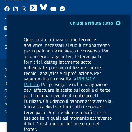
F
L
l
X
B
Y
l
a
i
a
l
o
a
FEED RSS
Modulo gestione cookie
Chiudi e rifiuta tutto
c
n
b
u
u
b
F
e
k
e
e
t
e
e
COOKIES
Questo sito utilizza cookie tecnici e
b
e
l
s
u
l
e
analytics, necessari al suo funzionamento,
Gestione cookie
o
d
.
k
b
.
per i quali non è richiesto il consenso. Per
d
o
i
b
y
e
b
alcuni servizi aggiuntivi, le terze parti
R
Sezione Link Utili
fornitrici, dettagliatamente sotto
k
n
u
u
s
individuate, possono utilizzare cookies
Note legali
t
t
tecnici, analytics e di profilazione. Per
s
Social Media Policy
saperne di più consulta la
PRIVACY
t
t
Dichiarazione di accessibilità
POLICY
. Per proseguire nella navigazione
o
o
devi effettuare la scelta sui cookie di terze
Obiettivi di accessibilità
n
n
parti dei quali eventualmente accetti
Statistiche sito
l’utilizzo. Chiudendo il banner attraverso la
.
.
Privacy
X in alto a destra rifiuti tutti i cookie di
i
s
Servizi Online
terze parti. Puoi rivedere e modificare le
tue scelte in qualsiasi momento attraverso
n
p
il link "Gestione cookie" presente nel
s
o
footer.