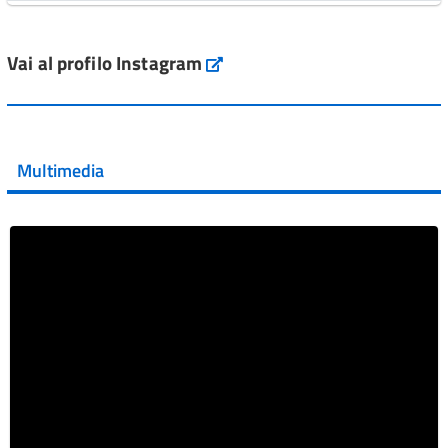
L'Italia si conferma tra i primi Paesi europei per l'accesso
ai #farmaci orfani rimborsati dal Servi...
Vai al profilo Instagram
Instagram
Vai al post →
💜 Il 29 giugno #AIFA si è illuminata di viola in occasione
della XVII Giornata Mondiale della Scler...
Multimedia
Vai al post →