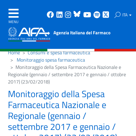
Facebook
Linkedin
Instagram
Bluesky
Youtube
Spotify
X
ITA
MENU
Agenzia Italiana del Farmaco
Home
Consumi e spesa farmaceutica
Monitoraggio spesa farmaceutica
Monitoraggio della Spesa Farmaceutica Nazionale e
Regionale (gennaio / settembre 2017 e gennaio / ottobre
2017) (23/02/2018)
Monitoraggio della Spesa
Farmaceutica Nazionale e
Regionale (gennaio /
settembre 2017 e gennaio /