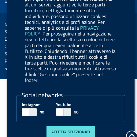
Gestione cookie
o
d
.
k
b
.
alcuni servizi aggiuntivi, le terze parti
d
o
i
b
y
e
b
fornitrici, dettagliatamente sotto
R
Sezione Link Utili
individuate, possono utilizzare cookies
k
n
u
u
s
tecnici, analytics e di profilazione. Per
Note legali
t
t
saperne di più consulta la
PRIVACY
s
Social Media Policy
POLICY
. Per proseguire nella navigazione
t
t
Dichiarazione di accessibilità
devi effettuare la scelta sui cookie di terze
o
o
parti dei quali eventualmente accetti
Obiettivi di accessibilità
n
n
l’utilizzo. Chiudendo il banner attraverso la
Statistiche sito
X in alto a destra rifiuti tutti i cookie di
.
.
Privacy
terze parti. Puoi rivedere e modificare le
i
s
Servizi Online
tue scelte in qualsiasi momento attraverso
il link "Gestione cookie" presente nel
n
p
footer.
s
o
t
t
Social networks
a
i
Instagram
Youtube
g
f
r
y
a
ACCETTA SELEZIONATI
m
t