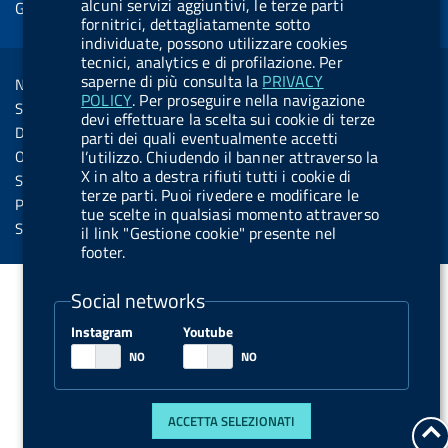
alcuni servizi aggiuntivi, le terze parti
Gestione cookie
o
d
.
k
b
.
d
fornitrici, dettagliatamente sotto
o
i
b
y
e
b
individuate, possono utilizzare cookies
R
Sezione Link Utili
tecnici, analytics e di profilazione. Per
k
n
u
u
s
saperne di più consulta la
PRIVACY
Note legali
t
t
POLICY
. Per proseguire nella navigazione
s
Social Media Policy
t
t
devi effettuare la scelta sui cookie di terze
Dichiarazione di accessibilità
parti dei quali eventualmente accetti
o
o
Obiettivi di accessibilità
l’utilizzo. Chiudendo il banner attraverso la
n
n
X in alto a destra rifiuti tutti i cookie di
Statistiche sito
terze parti. Puoi rivedere e modificare le
.
.
Privacy
tue scelte in qualsiasi momento attraverso
i
s
Servizi Online
il link "Gestione cookie" presente nel
footer.
n
p
s
o
Social networks
t
t
Instagram
Youtube
a
i
g
f
r
y
a
ACCETTA SELEZIONATI
t
m
a