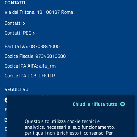
CONTATTI
Via del Tritone, 181 00187 Roma
Contatti
Contatti PEC
Partita IVA: 08703841000
Codice Fiscale: 97345810580
Codice IPA AIFA: aifa_rm
Codice IPA UCB: UFE1TR
SEGUICI SU
F
L
l
X
B
Y
l
Modulo gestione cookie
Chiudi e rifiuta tutto
a
i
a
l
o
a
FEED RSS
c
n
b
u
u
b
F
Questo sito utilizza cookie tecnici e
e
k
e
e
t
e
analytics, necessari al suo funzionamento,
e
COOKIES
b
e
l
s
u
l
per i quali non è richiesto il consenso. Per
e