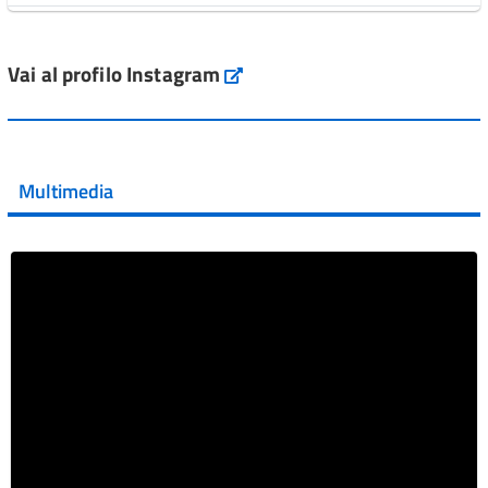
L'Italia si conferma tra i primi Paesi europei per l'accesso
ai #farmaci orfani rimborsati dal Servi...
Vai al profilo Instagram
Instagram
Vai al post →
💜 Il 29 giugno #AIFA si è illuminata di viola in occasione
della XVII Giornata Mondiale della Scler...
Multimedia
Vai al post →